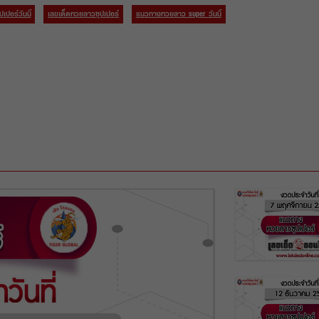
เปอร์วันนี้
เลขเด็ดหวยลาวซุปเปอร์
แนวทางหวยลาว super วันนี้