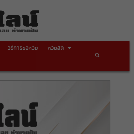
วิธีการขอหวย
หวยสด