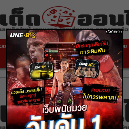
x ปิดโฆษณา
วยซอง
หวยไทยรัฐ
เลขเด็ดหวยดัง
สถานที่ขอหวย
หวยหุ้นสด