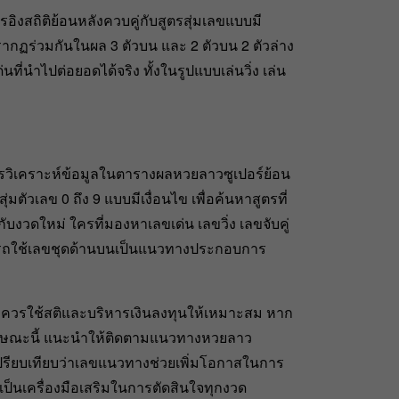
อิงสถิติย้อนหลังควบคู่กับสูตรสุ่มเลขแบบมี
รากฏร่วมกันในผล 3 ตัวบน และ 2 ตัวบน 2 ตัวล่าง
ี่นำไปต่อยอดได้จริง ทั้งในรูปแบบเล่นวิ่ง เล่น
รวิเคราะห์ข้อมูลในตารางผลหวยลาวซูเปอร์ย้อน
ตัวเลข 0 ถึง 9 แบบมีเงื่อนไข เพื่อค้นหาสูตรที่
ับงวดใหม่ ใครที่มองหาเลขเด่น เลขวิ่ง เลขจับคู่
ารถใช้เลขชุดด้านบนเป็นแนวทางประกอบการ
ง ควรใช้สติและบริหารเงินลงทุนให้เหมาะสม หาก
ษณะนี้ แนะนำให้ติดตามแนวทางหวยลาว
ว เปรียบเทียบว่าเลขแนวทางช่วยเพิ่มโอกาสในการ
ป็นเครื่องมือเสริมในการตัดสินใจทุกงวด