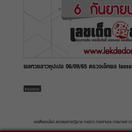
ผลหวยลาวซุปเปอ 06/09/65 ตรวจเช็คผล laosupe
ตรวจหวย
เลขเด็ดออนไลน์ ตรวจผลหวยรัฐบาล หวยลาว หวยฮานอย หวยมาเลย์ รวบรวมท