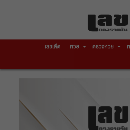
Skip
to
content
เลขเด็ด
หวย
ตรวจหวย
ห