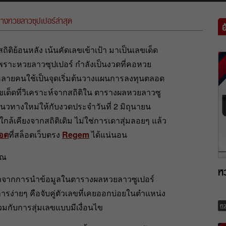
างหวยลาวซุปเปอร์ล่าสุด
ติย้อนหลัง เน้นคัดเลขเข้าเป้า มาเป็นเลขเด็ด
เพราะหวยลาวซุปเปอร์ กำลังเป็นงวดที่คอหวย
่หลายคนใช้เป็นจุดเริ่มต้นวางแผนการลงทุนตลอด
เด็ดที่วิเคราะห์จากสถิติใน ตารางผลหวยลาวซู
นแนวทางใหม่ให้กับงวดประจำวันที่ 2 มิถุนายน
ล้เคียงจากสถิติเดิม ไม่ใช่การเดาสุ่มลอยๆ แล้ว
็อต
ที่สล็อตเว็บตรง
Regem
ได้แน่นอน
วณ
ห
มาจากการนำข้อมูลในตารางผลหวยลาวซูเปอร์
ารง่ายๆ คือจับคู่ตัวเลขที่เคยออกบ่อยในตำแหน่ง
วมกับการสุ่มเลขแบบมีเงื่อนไข
ห