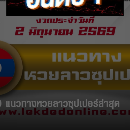
 แนวทางหวยลาวซุปเปอร์ล่าสุด