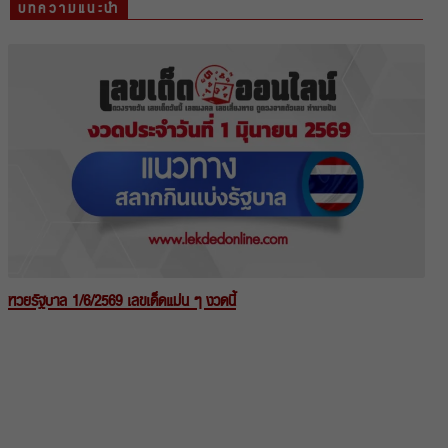
บทความแนะนำ
หวยรัฐบาล 1/6/2569 เลขเด็ดแม่น ๆ งวดนี้