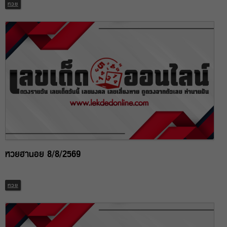
หวย
หวยฮานอย 8/8/2569
หวย