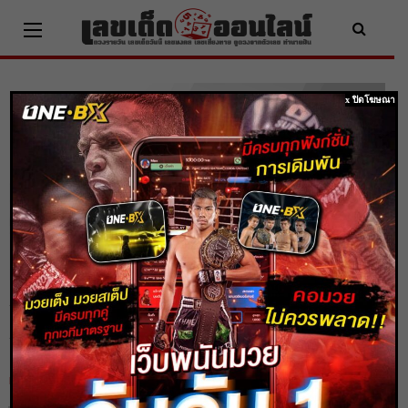
Skip
to
content
x ปิดโฆษณา
หวยลาว 2/6/2569 แนวทางแม่น ๆ จาก
หวยลาวย้อนหลัง
Home
หวยลาว
หวยลาว 2/6/2569 แนวทางแม่น ๆ จากหวยลาวย้อนหลัง