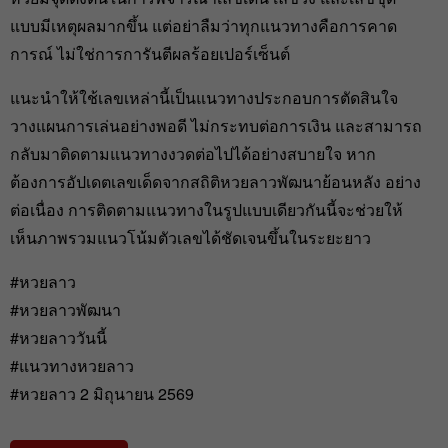
แบบมีเหตุผลมากขึ้น แต่อย่าลืมว่าทุกแนวทางคือการคาด
การณ์ ไม่ใช่การการันตีผลร้อยเปอร์เซ็นต์
แนะนำให้ใช้เลขเหล่านี้เป็นแนวทางประกอบการตัดสินใจ
วางแผนการเล่นอย่างพอดี ไม่กระทบต่อการเงิน และสามารถ
กลับมาติดตามแนวทางงวดต่อไปได้อย่างสบายใจ หาก
ต้องการอัปเดตเลขเด็ดจากสถิติหวยลาวพัฒนาย้อนหลัง อย่าง
ต่อเนื่อง การติดตามแนวทางในรูปแบบเดียวกันนี้จะช่วยให้
เห็นภาพรวมแนวโน้มตัวเลขได้ชัดเจนขึ้นในระยะยาว
#หวยลาว
#หวยลาวพัฒนา
#หวยลาววันนี้
#แนวทางหวยลาว
#หวยลาว 2 มิถุนายน 2569