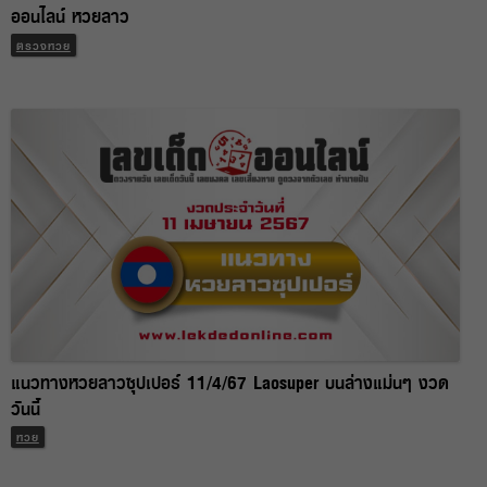
ออนไลน์ หวยลาว
ตรวจหวย
แนวทางหวยลาวซุปเปอร์ 11/4/67 Laosuper บนล่างแม่นๆ งวด
วันนี้
หวย