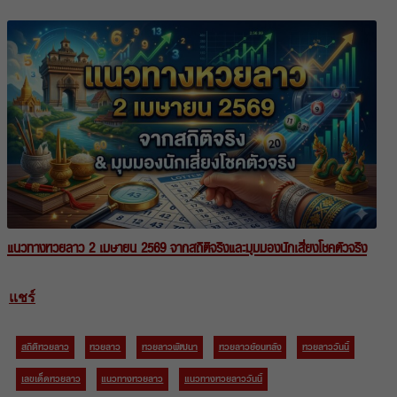
แนวทางหวยลาว 2 เมษายน 2569 จากสถิติจริงและมุมมองนักเสี่ยงโชคตัวจริง
แชร์
สถิติหวยลาว
หวยลาว
หวยลาวพัฒนา
หวยลาวย้อนหลัง
หวยลาววันนี้
เลขเด็ดหวยลาว
แนวทางหวยลาว
แนวทางหวยลาววันนี้