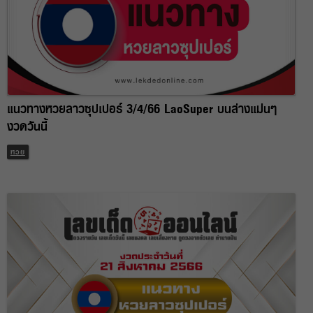
แนวทางหวยลาวซุปเปอร์ 3/4/66 LaoSuper บนล่างแม่นๆ
งวดวันนี้
หวย