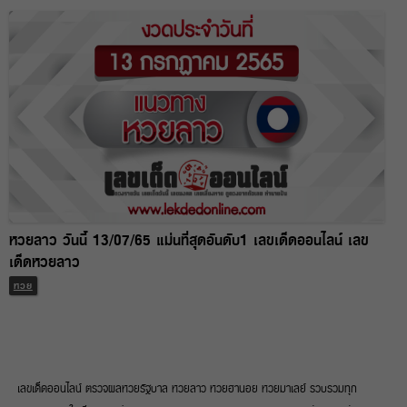
หวยลาว วันนี้ 13/07/65 แม่นที่สุดอันดับ1 เลขเด็ดออนไลน์ เลข
เด็ดหวยลาว
หวย
เลขเด็ดออนไลน์ ตรวจผลหวยรัฐบาล หวยลาว หวยฮานอย หวยมาเลย์ รวบรวมทุก