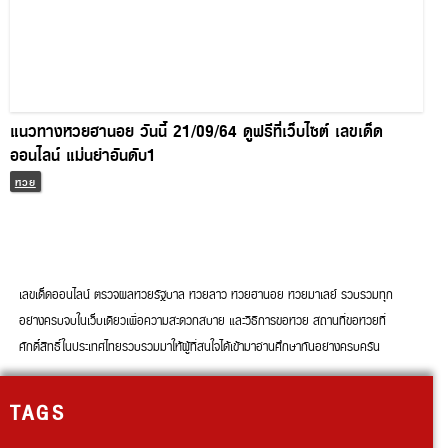
แนวทางหวยฮานอย วันนี้ 21/09/64 ดูฟรีที่เว็บไซต์ เลขเด็ด
ออนไลน์ แม่นยำอันดับ1
หวย
เลขเด็ดออนไลน์ ตรวจผลหวยรัฐบาล หวยลาว หวยฮานอย หวยมาเลย์ รวบรวมทุก
อย่างครบจบในเว็บเดียวเพื่อความสะดวกสบาย และวิธีการขอหวย สถานที่ขอหวยที่
ศักดิ์สิทธิ์ในประเทศไทยรวบรวมมาให้ผู้ที่สนใจได้เข้ามาอ่านศึกษากันอย่างครบครัน
TAGS