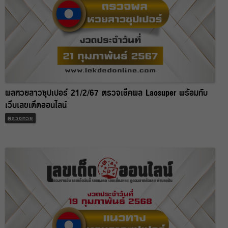
ผลหวยลาวซุปเปอร์ 21/2/67 ตรวจเช็คผล Laosuper พร้อมกับ
เว็บเลขเด็ดออนไลน์
ตรวจหวย