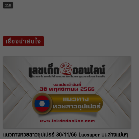
หวย
เรื่องน่าสนใจ
แนวทางหวยลาวซุปเปอร์ 30/11/66 Laosuper บนล่างแม่นๆ