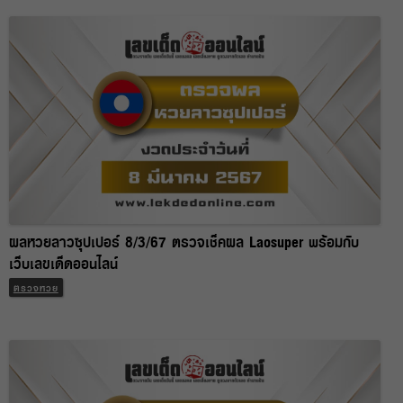
ผลหวยลาวซุปเปอร์ 8/3/67 ตรวจเช็คผล Laosuper พร้อมกับ
เว็บเลขเด็ดออนไลน์
ตรวจหวย