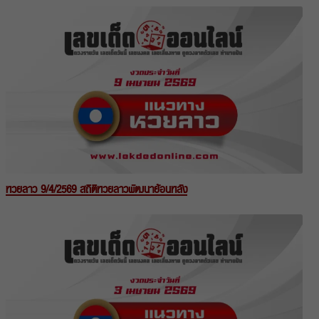
หวยลาว 9/4/2569 สถิติหวยลาวพัฒนาย้อนหลัง