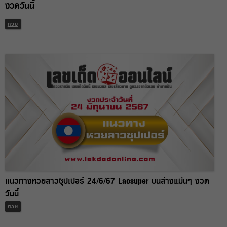
งวดวันนี้
หวย
แนวทางหวยลาวซุปเปอร์ 24/6/67 Laosuper บนล่างแม่นๆ งวด
วันนี้
หวย