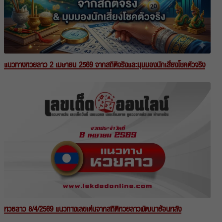
แนวทางหวยลาว 2 เมษายน 2569 จากสถิติจริงและมุมมองนักเสี่ยงโชคตัวจริง
หวยลาว 8/4/2569 แนวทางเลขเด่นจากสถิติหวยลาวพัฒนาย้อนหลัง