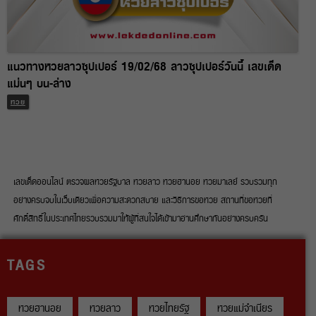
แนวทางหวยลาวซุปเปอร์ 19/02/68 ลาวซุปเปอร์วันนี้ เลขเด็ด
แม่นๆ บน-ล่าง
หวย
เลขเด็ดออนไลน์ ตรวจผลหวยรัฐบาล หวยลาว หวยฮานอย หวยมาเลย์ รวบรวมทุก
อย่างครบจบในเว็บเดียวเพื่อความสะดวกสบาย และวิธีการขอหวย สถานที่ขอหวยที่
ศักดิ์สิทธิ์ในประเทศไทยรวบรวมมาให้ผู้ที่สนใจได้เข้ามาอ่านศึกษากันอย่างครบครัน
TAGS
หวยฮานอย
หวยลาว
หวยไทยรัฐ
หวยแม่จำเนียร