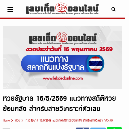
Skip
to
content
x ปิดโฆษณา
หวยรัฐบาล 16/5/2569 แนวทางสถิติหวย
ย้อนหลัง สำหรับสายวิเคราะห์ตัวเลข
Home
หวย
หวยรัฐบาล 16/5/2569 แนวทางสถิติหวยย้อนหลัง สำหรับสายวิเคราะห์ตัวเลข