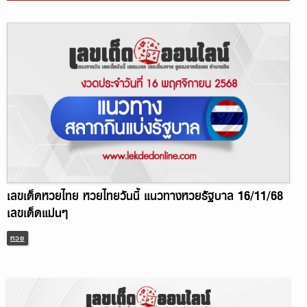
เลขเด็ดหวยไทย หวยไทยวันนี้ แนวทางหวยรัฐบาล 16/11/68
เลขเด็ดแม่นๆ
หวย