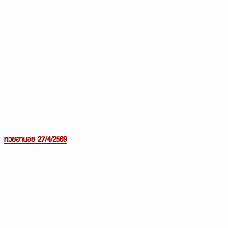
หวยฮานอย 27/4/2569