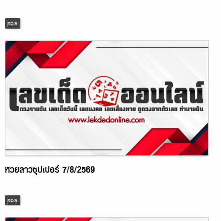
หวย
หวยลาวซุปเปอร์ 7/8/2569
หวย