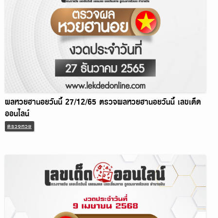
ผลหวยฮานอยวันนี้ 27/12/65 ตรวจผลหวยฮานอยวันนี้ เลขเด็ด
ออนไลน์
ตรวจหวย