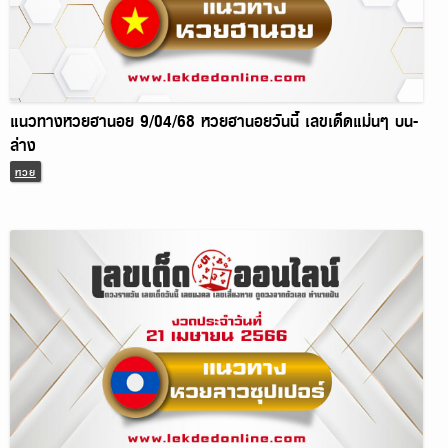
แนวทางหวยฮานอย 9/04/68 หวยฮานอยวันนี้ เลขเด็ดแม่นๆ บน-
ล่าง
หวย