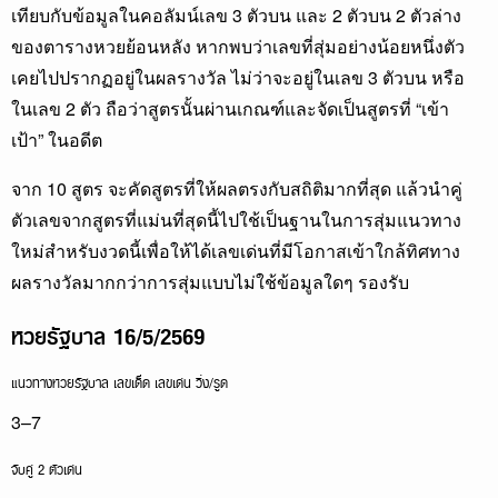
เทียบกับข้อมูลในคอลัมน์เลข 3 ตัวบน และ 2 ตัวบน 2 ตัวล่าง
ของตารางหวยย้อนหลัง หากพบว่าเลขที่สุ่มอย่างน้อยหนึ่งตัว
เคยไปปรากฏอยู่ในผลรางวัล ไม่ว่าจะอยู่ในเลข 3 ตัวบน หรือ
ในเลข 2 ตัว ถือว่าสูตรนั้นผ่านเกณฑ์และจัดเป็นสูตรที่ “เข้า
เป้า” ในอดีต
จาก 10 สูตร จะคัดสูตรที่ให้ผลตรงกับสถิติมากที่สุด แล้วนำคู่
ตัวเลขจากสูตรที่แม่นที่สุดนี้ไปใช้เป็นฐานในการสุ่มแนวทาง
ใหม่สำหรับงวดนี้เพื่อให้ได้เลขเด่นที่มีโอกาสเข้าใกล้ทิศทาง
ผลรางวัลมากกว่าการสุ่มแบบไม่ใช้ข้อมูลใดๆ รองรับ
หวยรัฐบาล 16/5/2569
แนวทางหวยรัฐบาล เลขเด็ด เลขเด่น วิ่ง/รูด
3–7
จับคู่ 2 ตัวเด่น