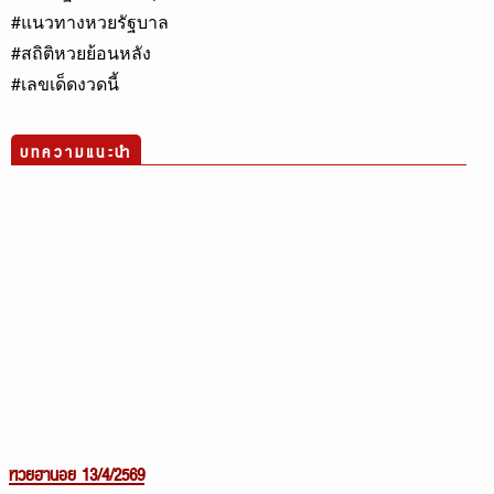
#แนวทางหวยรัฐบาล
#สถิติหวยย้อนหลัง
#เลขเด็ดงวดนี้
บทความแนะนำ
หวยฮานอย 13/4/2569