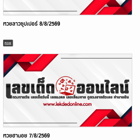
หวยลาวซุปเปอร์ 8/8/2569
หวย
หวยฮานอย 7/8/2569