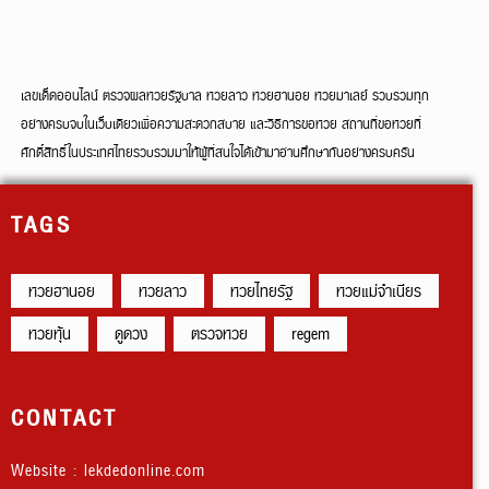
เลขเด็ดออนไลน์ ตรวจผลหวยรัฐบาล หวยลาว หวยฮานอย หวยมาเลย์ รวบรวมทุก
อย่างครบจบในเว็บเดียวเพื่อความสะดวกสบาย และวิธีการขอหวย สถานที่ขอหวยที่
ศักดิ์สิทธิ์ในประเทศไทยรวบรวมมาให้ผู้ที่สนใจได้เข้ามาอ่านศึกษากันอย่างครบครัน
TAGS
หวยฮานอย
หวยลาว
หวยไทยรัฐ
หวยแม่จำเนียร
หวยหุ้น
ดูดวง
ตรวจหวย
regem
CONTACT
Website : lekdedonline.com