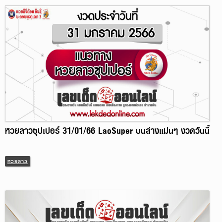
หวยลาวซุปเปอร์ 31/01/66 LaoSuper บนล่างแม่นๆ งวดวันนี้
หวยลาว