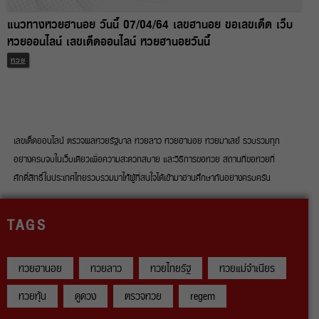
แนวทางหวยฮานอย วันนี้ 07/04/64 เลขฮานอย ขอเลขเด็ด เว็บ
หวยออนไลน์ เลขเด็ดออนไลน์ หวยฮานอยวันนี้
หวย
เลขเด็ดออนไลน์ ตรวจผลหวยรัฐบาล หวยลาว หวยฮานอย หวยมาเลย์ รวบรวมทุก
อย่างครบจบในเว็บเดียวเพื่อความสะดวกสบาย และวิธีการขอหวย สถานที่ขอหวยที่
ศักดิ์สิทธิ์ในประเทศไทยรวบรวมมาให้ผู้ที่สนใจได้เข้ามาอ่านศึกษากันอย่างครบครัน
TAGS
หวยฮานอย
หวยลาว
หวยไทยรัฐ
หวยแม่จำเนียร
หวยหุ้น
ดูดวง
ตรวจหวย
regem