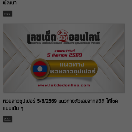
พัฒนา
หวย
หวยลาวซุปเปอร์ 5/8/2569 แนวทางตัวเลขจากสถิติ ให้โชค
แบบเน้น ๆ
หวย