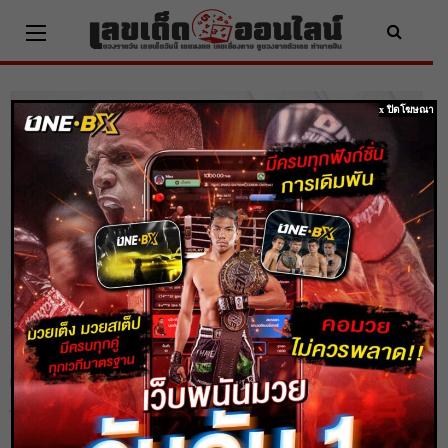
Skip
to
content
x ปิดโฆษณา
หวยฮานอย 10/5/2569
Home
หวยฮานอย
หวยฮานอย 10/5/2569
heng99
10 พ.ค. 2026