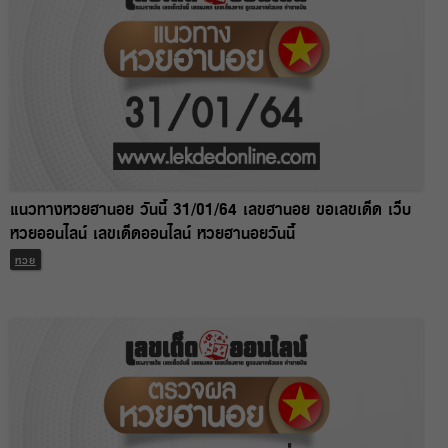
แนวทางหวยฮานอย วันนี้ 31/01/64 เลขฮานอย ขอเลขเด็ด เว็บ
หวยออนไลน์ เลขเด็ดออนไลน์ หวยฮานอยวันนี้
หวย