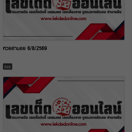
หวยฮานอย 6/8/2569
หวย