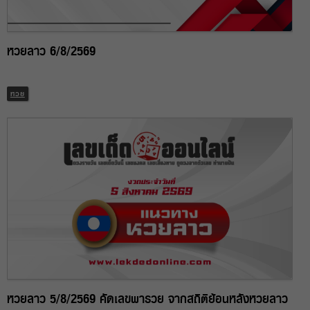
หวยลาว 6/8/2569
หวย
หวยลาว 5/8/2569 คัดเลขพารวย จากสถิติย้อนหลังหวยลาว