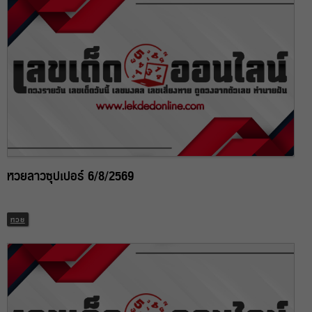
หวยลาวซุปเปอร์ 6/8/2569
หวย