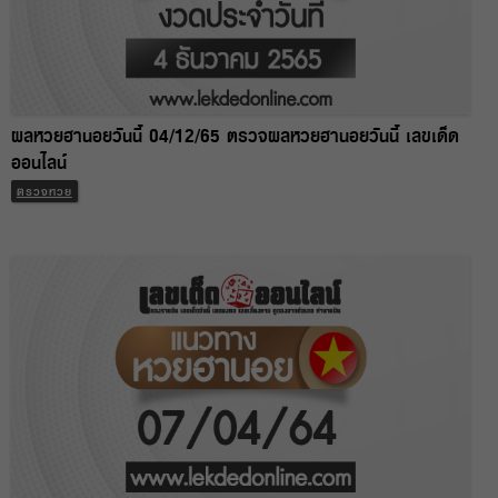
ผลหวยฮานอยวันนี้ 04/12/65 ตรวจผลหวยฮานอยวันนี้ เลขเด็ด
ออนไลน์
ตรวจหวย