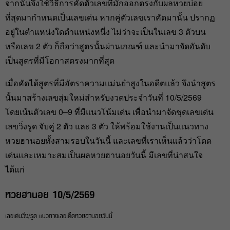
จากนั้นจึงใช้วิธีการคัดตัวเลขที่มักออกตรงกับผลหวยบ่อย
ที่สุดมากำหนดเป็นเลขเด่น หากคู่ตัวเลขเราคัดมานั้น ปรากฏ
อยู่ในตำแหน่งใดตำแหน่งหนึ่ง ไม่ว่าจะเป็นในเลข 3 ตัวบน
หรือเลข 2 ตัว ก็ถือว่าสูตรนั้นผ่านเกณฑ์ และนำมาจัดอันดับ
เป็นสูตรที่มีโอกาสตรงมากที่สุด
เมื่อคัดได้สูตรที่มีอัตราความแม่นยำสูงในอดีตแล้ว จึงนำสูตร
นั้นมาสร้างเลขสุ่มใหม่สำหรับงวดประจำวันที่ 10/5/2569
โดยเน้นตัวเลข 0–9 ที่มีแนวโน้มเด่น เพื่อนำมาจัดชุดเลขเด่น
เลขวิ่งรูด จับคู่ 2 ตัว และ 3 ตัว ให้พร้อมใช้งานเป็นแนวทาง
หวยฮานอยทั้งสามรอบในวันนี้ และเลขที่เราเห็นแล้วว่าโดด
เด่นและเหมาะสมเป็นผลหวยฮานอยวันนี้ มีเลขที่น่าสนใจ
ได้แก่
หวยฮานอย 10/5/2569
เลขเด่นวิ่ง/รูด แนวทางเลขเด็ดหวยฮานอยวันนี้