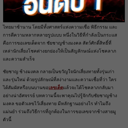
heng99
29 ส.ค. 2025
การเสาะหาตัวเลขนำโชค เป็นกิจกรรมที่อยู่คู่กับวัฒนธรรม
ไทยมาช้านาน โดยมีทั้งศาสตร์แห่งความเชื่อ พิธีกรรม และ
การตีความหลากหลายรูปแบบ หนึ่งในวิธีที่กำลังเป็นกระแส
คือการขอเลขเด็ดจาก ชัยชาญช้างมงคล สัตว์ศักดิ์สิทธิ์ที่
เหล่านักเสี่ยงโชคต่างยกย่องให้เป็นสัญลักษณ์แห่งโชคลาภ
และความสำเร็จ
ชัยชาญ ช้างมงคล กลายเป็นขวัญใจนักเสี่ยงทายทั้งรุ่นเก่า
และรุ่นใหม่ ด้วยรูปลักษณ์ที่สง่างามและความเชื่อที่ว่า ใคร
ได้สัมผัสหรือบนบานขอ
เลขเด็ด
แล้วจะได้โชคลาภกลับมา
อย่างน่าอัศจรรย์ บทความนี้จะพาคุณไปรู้จักกับชัยชาญช้าง
มงคล ขอตัวเลขไว้เสี่ยงทาย มีหลักฐานอย่างไร ทำไมถึง
แม่นยำ ร่วมถึงวิธีการที่ถูกต้องในการขอเลขจากช้างสายมู
ตัวนี้