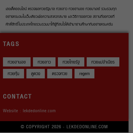
เลขเด็ดออนไลน์ ตรวจผลหวยรัฐบาล หวยลาว หวยฮานอย หวยมาเลย์ รวบรวมทุก
อย่างครบจบในเว็บเดียวเพื่อความสะดวกสบาย และวิธีการขอหวย สถานที่ขอหวยที่
ศักดิ์สิทธิ์ในประเทศไทยรวบรวมมาให้ผู้ที่สนใจได้เข้ามาอ่านศึกษากันอย่างครบครัน
TAGS
หวยฮานอย
หวยลาว
หวยไทยรัฐ
หวยแม่จำเนียร
หวยหุ้น
ดูดวง
ตรวจหวย
regem
CONTACT
Website : lekdedonline.com
© COPYRIGHT 2026 - LEKDEDONLINE.COM