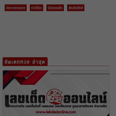
ชัยชาญช้างมงคล
ช้างให้โชค
วิธีขอเลขเด็ด
สัตว์ศักดิ์สิทธิ์
อัพเดทหวย ล่าสุด