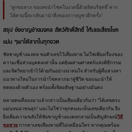
“ลูกขอลาภ ขอเลขนำโชคในงวดนี้ด้วยจิตบริสุทธิ์ หาก
ได้ตามนี้จะกลับมานำสิ่งของถวายบูชาอีกครั้ง”
สรุป ชัยชาญช้างมงคล สัตว์ศักดิ์สิทธิ์ ให้เลขเสี่ยงโชค
แม่น ๆพาได้ลาภในทุกงวด
ชัยชาญช้างมงคล ขอตัวเลขไว้เสี่ยงทาย ไม่ใช่เพียงเรื่องของ
ความเชื่อส่วนบุคคลเท่านั้น แต่ยังผสานศาสตร์แห่งพิธีกรรม
และจิตวิทยาเข้าไว้ด้วยกันอย่างน่าสนใจ สำหรับผู้ที่แสวงหา
แนวทางใหม่ในการนำโชคลาภมาสู่ชีวิต ขอแนะนำให้
ทดลองด้วยตัวเอง พร้อมตั้งจิตอธิษฐานอย่างมั่นคง
หลายคนที่ลองมาแล้วกล่าวเป็นเสียงเดียวกันว่า “ได้เลขตรง
แม่นจนน่าขนลุก” และไม่ใช่ว่าทุกคนจะเห็นเลขเดียวกัน จึง
ยิ่งเพิ่มความขลังให้ชัยชาญช้างมงคลกลายเป็นสัญลักษณ์
วิธี
ขอหวย
การหาเลขเสี่ยงทายที่ไม่เหมือนใคร หากคุณพร้อม