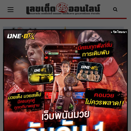
Skip
to
content
x ปิดโฆษณา
ชัยชาญช้างมงคล สัตว์ศักดิ์สิทธิ์ ให้เลขแม่น
ๆ เสี่ยงโชคพาได้ลาภในทุกงวด
Home
วิธีการขอหวย
ชัยชาญช้างมงคล สัตว์ศักดิ์สิทธิ์ ให้เลขแม่น ๆ เสี่ยงโชคพาได้ลาภในทุกงวด