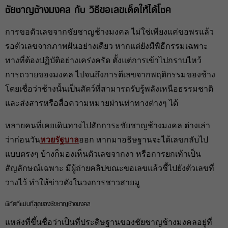
ชัยชาญช้างมงคล กับ วิธีขอเลขเด็ดให้ได้โชค
การขอตัวเลขจากชัยชาญช้างมงคล ไม่ใช่เพียงแค่ขอพรแล้ว
รอตัวเลขจากภาพฝันอย่างเดียว หากแต่ยังมีพิธีกรรมเฉพาะ
ทางที่ต้องปฏิบัติอย่างเคร่งครัด ตั้งแต่การเข้าไปกราบไหว้
การถวายของมงคล ไปจนถึงการตีเลขจากพฤติกรรมของช้าง
โดยเชื่อว่าช้างนั้นเป็นสัตว์ที่สามารถรับรู้พลังเหนือธรรมชาติ
และส่งสารหรือสื่อความหมายผ่านท่าทางต่างๆ ได้
หลายคนที่เคยเดินทางไปสักการะชัยชาญช้างมงคล ต่างเล่า
ว่าก่อนวัน
หวยรัฐบาล
ออก หากมาอธิษฐานจะได้เลขกลับไป
แบบตรงๆ บ้างก็มองเห็นตัวเลขจากงา หรือการยกเท้าเป็น
สัญลักษณ์เฉพาะ มีผู้ถ่ายคลิปขณะขอเลขแล้วชี้ไปยังตัวเลขที่
วางไว้ ทำให้ข่าวดังในวงการชาวสายมู
พิกัดที่แม่นที่สุดของชัยชาญช้างมงคล
แหล่งที่ขึ้นชื่อว่าเป็นที่ประดิษฐานของชัยชาญช้างมงคลอยู่ที่