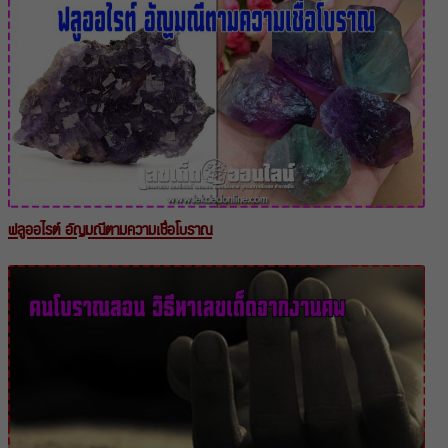
ฟลูออไรต์ อัญมณีตามความเชื่อโบราณ