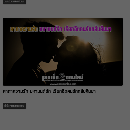
วิธีการขอหวย
คาถาความรัก มหามนต์รัก เรียกจิตคนรักกลับคืนมา
วิธีการขอหวย