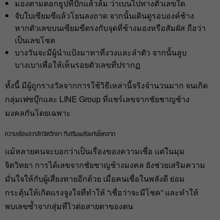
มองตามดอกธูปที่ปักแล้วล้ม ว่าเบนไปทางตัวเลขใด
จับใบเซียมซีแล้วโยนลงถาด จากนั้นเดินดูรอบองค์ช้าง
หากตัวเลขบนเซียมซีตรงกับจุดที่ช้างมองหรือสัมผัส ถือว่า
เป็นเลขโชค
บางวันจะมีผู้นำแป้งมาทาที่งวงและลำตัว จากนั้นลูบ
บางเบาเพื่อให้เห็นรอยตัวเลขที่ปรากฏ
ทั้งนี้ มีผู้ถูกรางวัลจากการใช้วิธีเหล่านี้จริงจำนวนมาก จนเกิด
กลุ่มเฟซบุ๊กและ LINE Group ที่แชร์เลขจากชัยชาญช้าง
มงคลกันโดยเฉพาะ
ความเชื่อและหลักจิตวิทยา ที่เสริมพลังแห่งโชคลาภ
แม้หลายคนจะบอกว่าเป็นเรื่องของความเชื่อ แต่ในมุม
จิตวิทยา การได้เลขจากชัยชาญช้างมงคล ยังช่วยเสริมความ
มั่นใจให้กับผู้เสี่ยงทายอีกด้วย เมื่อคนเชื่อในพลังดี ย่อม
กระตุ้นให้เกิดแรงจูงใจที่ทำให้ “เชื่อว่าจะมีโชค” และทำให้
พบเลขซ้ำจากสุ่มที่ไวต่อสายตาของตน