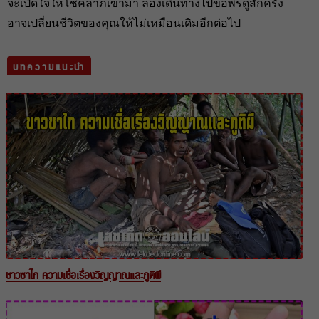
จะเปิดใจให้โชคลาภเข้ามา ลองเดินทางไปขอพรดูสักครั้ง
อาจเปลี่ยนชีวิตของคุณให้ไม่เหมือนเดิมอีกต่อไป
บทความแนะนำ
ชาวซาไก ความเชื่อเรื่องวิญญาณและภูติผี