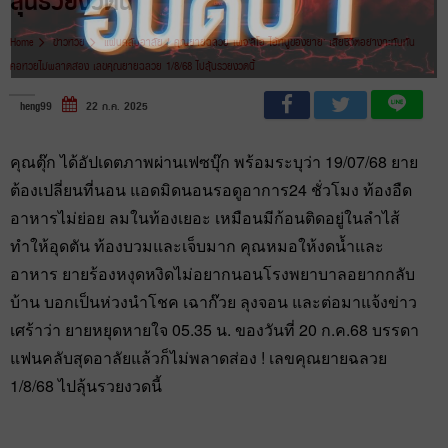
ลุ้นรวยงวดนี้
Home
ข่าวหวย
แฟนคลับอาลัย ! คุณยายฉลวย เพจ’ลีโอ ไอ้หนูของยาย’ เสียชีวิตอย่างกะทันหัน
คอหวยไม่พลาดส่อง เลขคุณยายฉลวย 1/8/68 ไปลุ้นรวยงวดนี้
heng99
22 ก.ค. 2025
คุณตุ๊ก ได้อัปเดตภาพผ่านเฟซบุ๊ก พร้อมระบุว่า 19/07/68 ยาย
ต้องเปลี่ยนที่นอน แอดมิดนอนรอดูอาการ24 ชั่วโมง ท้องอืด
อาหารไม่ย่อย ลมในท้องเยอะ เหมือนมีก้อนติดอยู่ในลำไส้
ทำให้อุดตัน ท้องบวมและเจ็บมาก คุณหมอให้งดน้ำและ
อาหาร ยายร้องหงุดหงิดไม่อยากนอนโรงพยาบาลอยากกลับ
บ้าน บอกเป็นห่วงนำโชค เฉาก๊วย ลุงจอน และต่อมาแจ้งข่าว
เศร้าว่า ยายหยุดหายใจ 05.35 น. ของวันที่ 20 ก.ค.68 บรรดา
แฟนคลับสุดอาลัยแล้วก็ไม่พลาดส่อง ! เลขคุณยายฉลวย
1/8/68 ไปลุ้นรวยงวดนี้