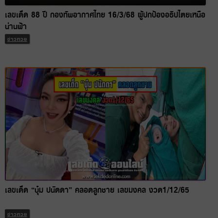
เลขเด็ด 88 ปี กองทัพอากาศไทย 16/3/68 ผู้ปกป้องอธิปไตยเหนือ
น่านฟ้า
ข่าวหวย
เลขเด็ด “บุ๋ม ปนัดดา” คลอดลูกชาย เลขมงคล งวด1/12/65
ข่าวหวย