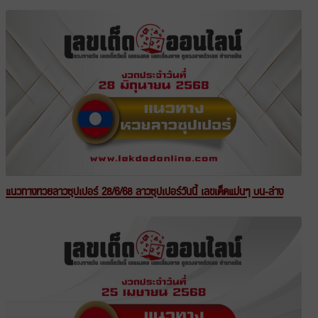
แนวทางหวยลาวซุปเปอร์ 28/6/68 ลาวซุปเปอร์วันนี้ เลขเด็ดแม่นๆ บน-ล่าง