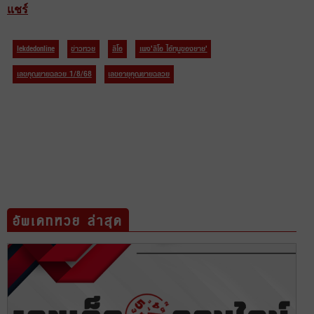
แชร์
lekdedonline
ข่าวหวย
ลีโอ
เพจ'ลีโอ ไอ้หนูของยาย'
เลขคุณยายฉลวย 1/8/68
เลขอายุคุณยายฉลวย
อัพเดทหวย ล่าสุด