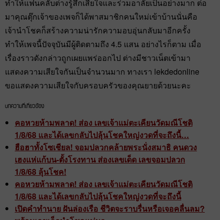
ทำให้แฟนคลับต่างรู้สึกเสียใจและร่วมอาลัยเป็นอย่างมาก ต่อ
มาคุณตุ๊กเจ้าของเพจก็ได้พาสมาชิกคนใหม่เข้าบ้านนั่นคือ
เจ้านำโชคก็สร้างความน่ารักความอบอุ่นกลับมาอีกครั้ง
ทำให้เพจนี้ปัจจุบันมีผู้ติดตามถึง 4.5 แสน อย่างไรก็ตาม เมื่อ
เรื่องราวดังกล่าวถูกเผยแพร่ออกไป ต่างมีชาวเน็ตเข้ามา
แสดงความเสียใจกันเป็นจำนวนมาก ทางเรา lekdedonline
ขอแสดงความเสียใจกับครอบครัวของคุณยายด้วยนะคะ
บทความที่เกี่ยวข้อง
คอหวยห้ามพลาด! ส่อง เลขเจ้าแม่ตะเคียนวัดมณีโชติ
1/8/68 และได้เลขกลับไปลุ้นโชคใหญ่งวดที่จะถึงนี้…
ฮือฮาทั้งโซเชียล! จอมปลวกคล้ายพระนั่งสมาธิ คนดวง
เฮงแห่แก้บน-ตั้งโรงทาน ส่องเลขเด็ด เลขจอมปลวก
1/8/68 ลุ้นโชค!
คอหวยห้ามพลาด! ส่อง เลขเจ้าแม่ตะเคียนวัดมณีโชติ
1/8/68 และได้เลขกลับไปลุ้นโชคใหญ่งวดที่จะถึงนี้
เปิดคำทำนาย ฝันล่องเรือ ชีวิตจะราบรื่นหรือเจอคลื่นลม?