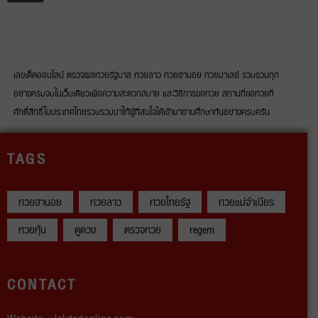
เลขเด็ดออนไลน์ ตรวจผลหวยรัฐบาล หวยลาว หวยฮานอย หวยมาเลย์ รวบรวมทุก
อย่างครบจบในเว็บเดียวเพื่อความสะดวกสบาย และวิธีการขอหวย สถานที่ขอหวยที่
ศักดิ์สิทธิ์ในประเทศไทยรวบรวมมาให้ผู้ที่สนใจได้เข้ามาอ่านศึกษากันอย่างครบครัน
TAGS
หวยฮานอย
หวยลาว
หวยไทยรัฐ
หวยแม่จำเนียร
หวยหุ้น
ดูดวง
ตรวจหวย
regem
CONTACT