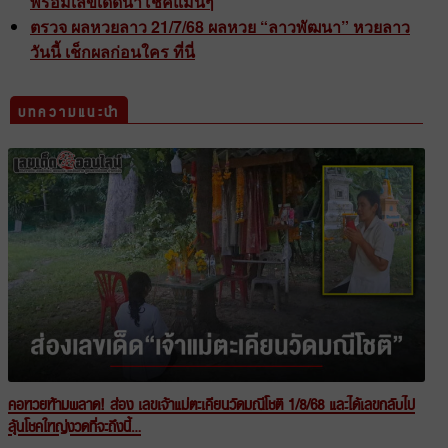
พร้อมเลขเด็ดนำโชคแม่นๆ
ตรวจ ผลหวยลาว 21/7/68 ผลหวย “ลาวพัฒนา” หวยลาว
วันนี้ เช็กผลก่อนใคร ที่นี่
บทความแนะนำ
คอหวยห้ามพลาด! ส่อง เลขเจ้าแม่ตะเคียนวัดมณีโชติ 1/8/68 และได้เลขกลับไป
ลุ้นโชคใหญ่งวดที่จะถึงนี้…