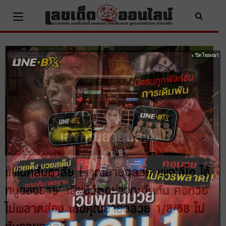
Skip
to
content
x ปิดโฆษณา
แฟนคลับอาลัย ! คุณยายฉลวย เพจ’ลีโอ ไอ้
หนูของยาย’ เสียชีวิตอย่างกะทันหัน คอหวย
ไม่พลาดส่อง เลขคุณยายฉลวย 1/8/68 ไป