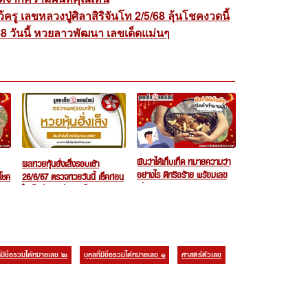
ู เลขหลวงปู่ศิลาสิริจันโท 2/5/68 ลุ้นโชคงวดนี้
วันนี้ หวยลาวพัฒนา เลขเด็ดแม่นๆ
ฝันว่าได้เก็บเห็ด หมายความว่า
ผลหวยหุ้นฮั่งเส็งรอบเช้า
อย่างไร ดีหรือร้าย พร้อมเลข
ชค
26/6/67 ตรวจหวยวันนี้ เช็คก่อน
เด็ด แม่น ๆ ตามความฝัน แจก
ใครได้ที่ เลขเด็ดออนไลน์
ฟรี ห้ามพลาด !!
มีชื่อรวมได้หมายเลข ๒
บุคลที่มีชื่อรวมได้หมายเลข ๑
ศาสตร์ตัวเลข