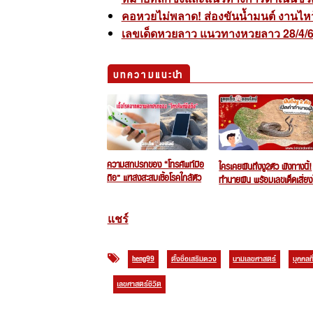
คอหวยไม่พลาด! ส่องขันน้ำมนต์ งานไหว้คร
เลขเด็ดหวยลาว แนวทางหวยลาว 28/4/68 
บทความแนะนำ
ความสกปรกของ “โทรศัพท์มือ
ใครเคยฝันถึงงู2ตัว ฟังทางนี้!
ถือ” แหล่งสะสมเชื้อโรคใกล้ตัว
ทำนายฝัน พร้อมเลขเด็ดเสี่ยงโ
!!
แชร์
heng99
ตั้งชื่อเสริมดวง
นามเลขศาสตร์
บุคคลที่
เลขศาสตร์ชีวิต