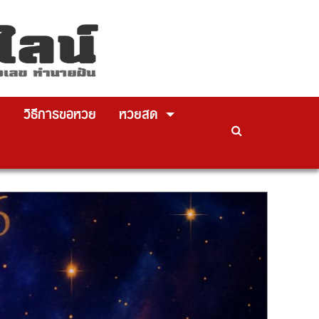
วิธีการขอหวย
หวยสด