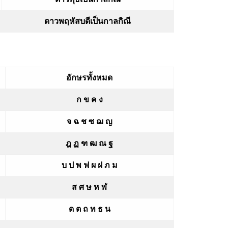
ดาวพฤหัสบดีเป็นกาลกิณี
อักษรทั้งหมด
ก ข ค ง
จ ฉ ช ซ ฌ ญ
ฎ ฏ ฑ ฒ ณ ฐ
บ ป พ ฟ ผ ฝ ภ ม
ส ศ ษ ห ฬ
ด ต ถ ท ธ น