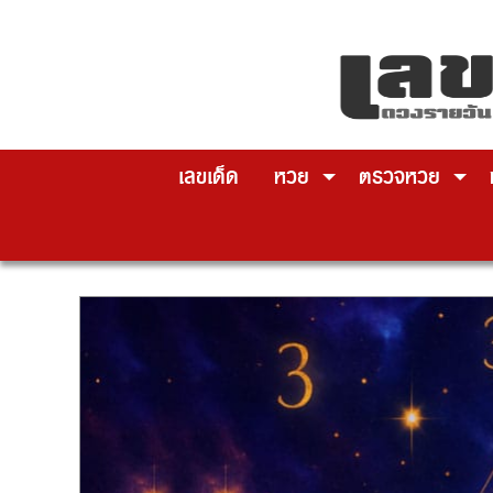
Skip
to
content
เลขเด็ด
หวย
ตรวจหวย
ห