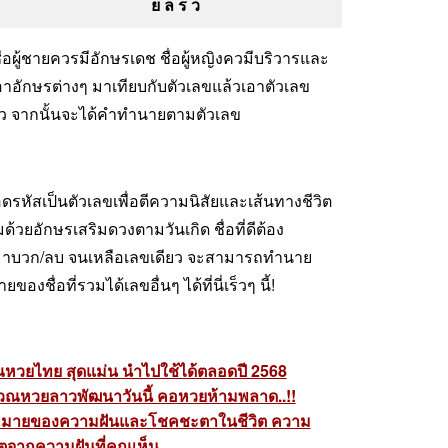
ย ล ร ว
อผู้ชายควรมีอักษรเดช ชื่อผู้หญิงควมีบริวารและ
เอาอักษรต่างๆ มาเทียบกับตัวเลขแล้วเอาตัวเลข
ว จากนั้นจะได้คำทำนายตามตัวเลข
หัสเป็นตัวเลขเพื่อตีความนิสัยและเส้นทางชีวิต
้วยอักษรเสริมดวงตามวันเกิด ชื่อที่ดีต้อง
มาบวก/ลบ จนเหลือเลขเดียว จะสามารถทำนาย
อที่รวมได้เลขอื่นๆ ได้ที่นี่เร็วๆ นี้!
ณหวยไทย สุดแม่น นำไปใช้ได้ตลอดปี 2568
นวณหวยลาวพัฒนาวันนี้ คอหวยห้ามพลาด..!!
มายของความฝันและโชคชะตาในชีวิต ความ
จากความฝันที่คุณเห็น