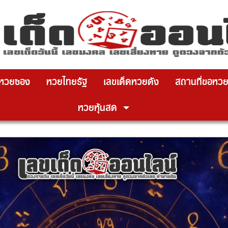
x ปิดโฆษณา
วยซอง
หวยไทยรัฐ
เลขเด็ดหวยดัง
สถานที่ขอหวย
หวยหุ้นสด