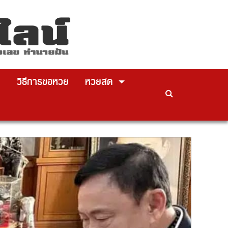
วิธีการขอหวย
หวยสด