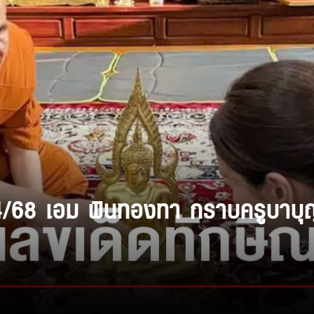
4/68 เอม พินทองทา กราบครูบาบุญ