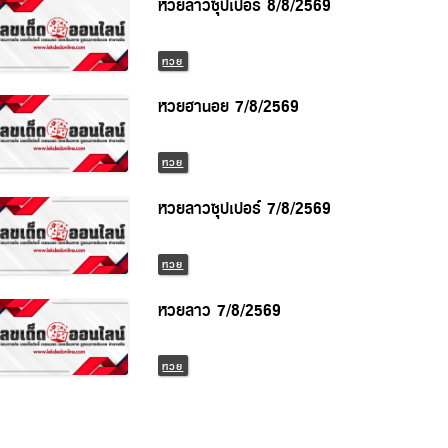
หวยลาวซุปเปอร์ 8/8/2569
หวย
หวยฮานอย 7/8/2569
หวย
หวยลาวซุปเปอร์ 7/8/2569
หวย
หวยลาว 7/8/2569
หวย