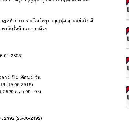
ากฏหลังการกราบไหว้ครูบาบุญชุ่ม ญาณสํวโร มี
รณ์ครั้งนี้ ประกอบด้วย
5-01-2508)
า 3 ปี 3 เดือน 3 วัน
 (19-05-2519)
 2529 เวลา 09.19 น.
. 2492 (26-06-2492)