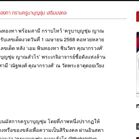
ทองทา กราบครูบาบุญชุ่ม เสริมมงคล
นทองทา พร้อมสามี กราบไหว้ ‘ครูบาบุญชุ่ม ญาณ
ำหรับเลขเด็ดงวดวันที่ 1 เมษายน 2568 คอหวยหลาย
ลขเด็ด หลัง ‘เอม พินทองทา ชินวัตร คุณากรวงศ์’
ุ่ม ญาณสํวโร’ พระเกจิอาจารย์ชื่อดังแห่งล้าน
ามี ‘ณัฐพงศ์ คุณากรวงศ์’ ณ วัดพระธาตุดอยเวียง
ห
มัสการครูบาบุญชุ่ม โดยที่ภาพหนึ่งปรากฏให้
ห
างหรือของขลังเพื่อความเป็นสิริมงคล ผ่านอินสตา
ามว่า “ครูบาบุญชุ่ม ญาณสํวโร @thaksinlive