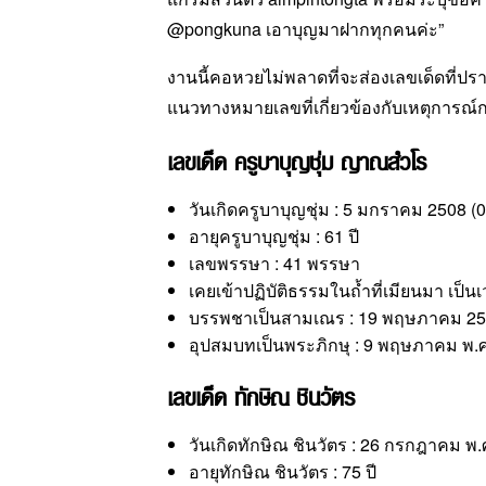
@pongkuna เอาบุญมาฝากทุกคนค่ะ”
งานนี้คอหวยไม่พลาดที่จะส่องเลขเด็ดที่ปร
แนวทางหมายเลขที่เกี่ยวข้องกับเหตุการณ์กา
เลขเด็ด ครูบาบุญชุ่ม ญาณสํวโร
วันเกิดครูบาบุญชุ่ม : 5 มกราคม 2508 (0
อายุครูบาบุญชุ่ม : 61 ปี
เลขพรรษา : 41 พรรษา
เคยเข้าปฏิบัติธรรมในถ้ำที่เมียนมา เป็นเวล
บรรพชาเป็นสามเณร : 19 พฤษภาคม 2519
อุปสมบทเป็นพระภิกษุ : 9 พฤษภาคม พ.ศ.
เลขเด็ด ทักษิณ ชินวัตร
วันเกิดทักษิณ ชินวัตร : 26 กรกฎาคม พ.ศ
อายุทักษิณ ชินวัตร : 75 ปี