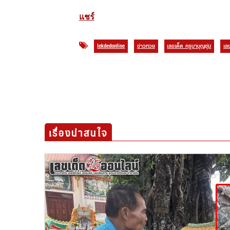
แชร์
lekdedonline
ข่าวหวย
เลขเด็ด ครูบาบุญชุ่ม
เลขเ
เรื่องน่าสนใจ