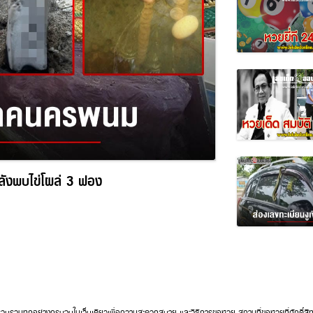
ังพบไข่โผล่ 3 ฟอง
ุกอย่างครบจบในเว็บเดียวเพื่อความสะดวกสบาย และวิธีการขอหวย สถานที่ขอหวยที่ศักดิ์สิทธิ์ใน