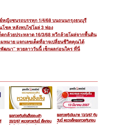
หญิงชนรถบรรทุก 1/4/68 บนถนนกรุงธนบุรี
โชค หลังพบไข่โผล่ 3 ฟอง
็ดกล้วยประหลาด 16/3/68 หวีกล้วยโผล่จากพื้นดิน
หมาย แจกเลขเด็ดที่อาจเปลี่ยนชีวิตคุณได้
า” หวยลาววันนี้ เช็กผลก่อนใคร ที่นี่
ผลหวยหุ้นจีนบ่าย 13/3/67 หุ้น
ผลหวยหุ้นฮั่งเส็งรอบเช้า
วันนี้ ตรวจเช็คผลหวยหุ้นก่อน
20/2/67 ตรวจหวยวันนี้ เช็คก่อน
ใคร
ใครได้ที่ เลขเด็ดออนไลน์