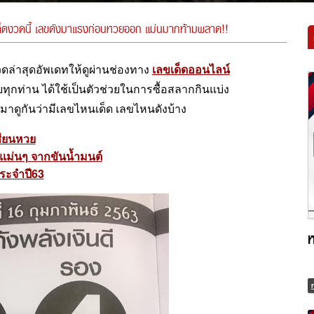
็ดงวดนี้ เลขดังมาแรงก่อนหวยออก แม่นมากห้ามพลาด!!
่าสุดอัพเดทให้ดูผ่านช่องทาง
เลขเด็ดออนไลน์
ท่าน ได้ใช้เป็นตัวช่วยในการซื้อสลากกินแบ่ง
มาดูกันว่ามีเลขไหนเด็ด เลขไหนดังบ้าง
ียนหวย
่นๆ จากขันน้ำมนต์
ระจำปี63
ห
ห