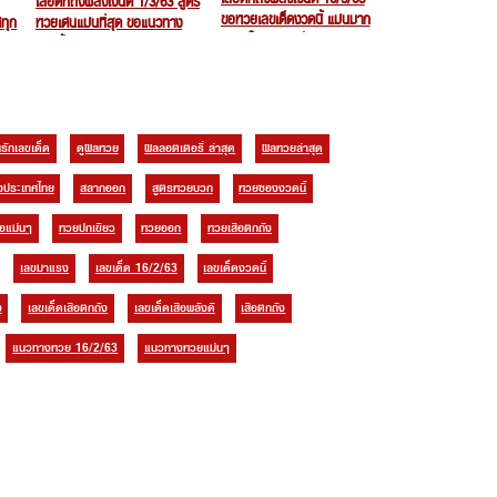
เสือตกถังพลังเงินดี 1/3/63 สูตร
ขอหวยเลขเด็ดงวดนี้ แม่นมาก
ุก
หวยเด่นแม่นที่สุด ขอแนวทาง
ล่าสุดให้เลขเข้าเต็มๆ 2 ตัว
งวดนี้ล่าสุด
ักเลขเด็ด
ดูผลหวย
ผลลอตเตอรี่ ล่าสุด
ผลหวยล่าสุด
ระเทศไทย
สลากออก
สูตรหวยบวก
หวยซองงวดนี้
แม่นๆ
หวยปกเขียว
หวยออก
หวยเสือตกถัง
เลขมาแรง
เลขเด็ด 16/2/63
เลขเด็ดงวดนี้
เลขเด็ดเสือตกถัง
เลขเด็ดเสือพลังดี
เสือตกถัง
แนวทางหวย 16/2/63
แนวทางหวยแม่นๆ