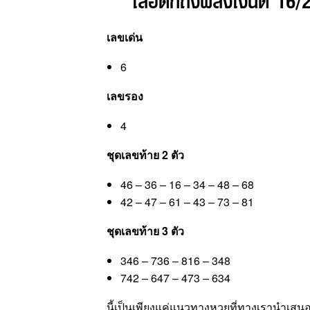
เสือตกถังพลังเงินดี 16/
เลขเด่น
6
เลขรอง
4
ชุดเลขท้าย 2 ตัว
46 – 36 – 16 – 34 – 48 – 68
42 – 47 – 61 – 43 – 73 – 81
ชุดเลขท้าย 3 ตัว
346 – 736 – 816 – 348
742 – 647 – 473 – 634
นี้เป็นเพียงแค่แนวทางหวยที่ทางเรานำเสนอใ