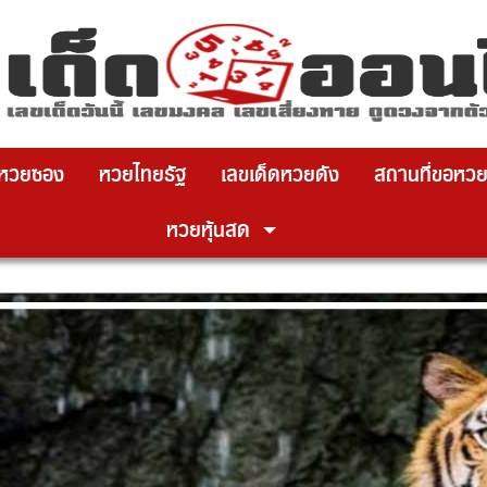
x ปิดโฆษณา
วยซอง
หวยไทยรัฐ
เลขเด็ดหวยดัง
สถานที่ขอหวย
หวยหุ้นสด