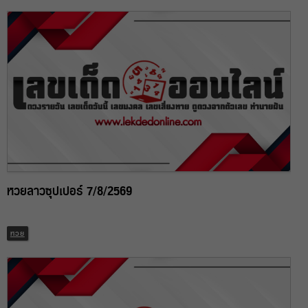
หวยลาวซุปเปอร์ 7/8/2569
หวย