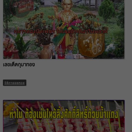
เลขเด็ดกุมาทอง
วิธีการขอหวย