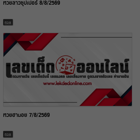
หวยลาวซุปเปอร์ 8/8/2569
หวย
หวยฮานอย 7/8/2569
หวย