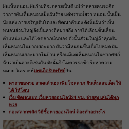
ฝันเห็นหนอน ฝันร้ายที่จะกลายเป็นดี แม้ว่าหลายคนจะคิด
ว่าการฝันเห็นหนอนเป็นฝันร้าย แต่ทราบมั้ยว่า หนอน นั้นเป็น
นัยแห่ง การเจริญเติบโตและพัฒนาตัวเอง ดังนั้นฝันว่าเห็น
หนอนส่วนใหญ่จึงเป็นลางดีหมายถึง การได้เลื่อนขั้นเลื่อน
ตำแหน่ง และได้โชคลาภเงินทอง ดังนั้นส่วนใหญ่ถ้าคุณฝัน
เห็นหนอนในปากเยอะมาก ฝันว่ามีหนอนขึ้นเต็มไปหมด ฝัน
เห็นหนอนเยอะมากในบ้าน หรือแม้แต่เห็นหนอนในซากศพก็
นับว่าเป็นลางดีเช่นกัน ดังนั้นจึงไม่ควรรอช้า รีบหาความ
หมาย วิเคราะห์
เลขเด็ดรับทรัพย์
กัน
คาถาขอหวย สวดแล้วเฮง เพิ่มโชคลาภ ฝันเห็นเลขเด็ด ให้
ได้ ให้โดน
เว็บ ชัดเจนเบท เว็บหวยออนไลน์24 ชม. จ่ายสูง เล่นได้ทุก
หวย
กองสลากพลัส วิธีซื้อหวยออนไลน์ ต้องทำอย่างไร