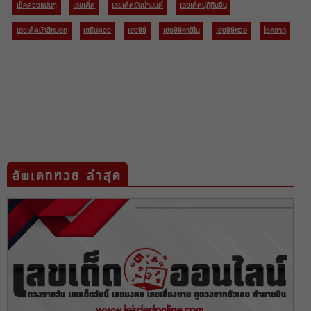
เช็คดวงแม่นๆ
เลขเด็ด
เลขเด็ดขันน้ำมนต์
เลขเด็ดปฏิทินจีน
เลขเด็ดม้าสีหมอก
เสริมดวง
เฮง99
เฮง99คาสิโน
เฮง99หวย
โชคลาภ
อัพเดทหวย ล่าสุด