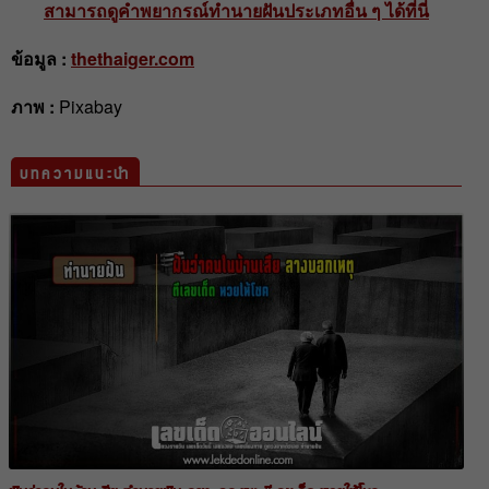
สามารถดูคำพยากรณ์ทำนายฝันประเภทอื่น ๆ ได้ที่นี่
ข้อมูล :
thethaiger.com
ภาพ :
Pixabay
บทความแนะนำ