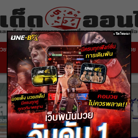
x ปิดโฆษณา
วยซอง
หวยไทยรัฐ
เลขเด็ดหวยดัง
สถานที่ขอหวย
หวยหุ้นสด