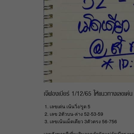
เจ๊ฟองเบียร์ 1/12/65 ให้แนวทางเลขเด่น
เลขเด่น เน้นวิ่ง/รูด 5
เลข 2ตัวบน-ล่าง 52-53-59
เลขเน้นเม็ดเดียว 3ตัวตรง 56-756
เลขดังขายดีเพิ่มเติมจากสำนักแม่จำเนียรงวด