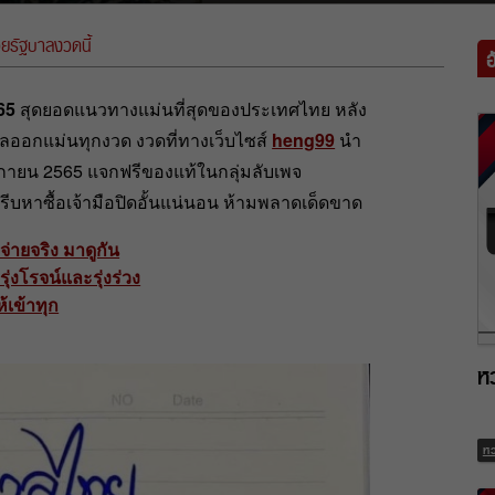
ยรัฐบาลงวดนี้
/65
สุดยอดแนวทางแม่นที่สุดของประเทศไทย หลัง
ผลออกแม่นทุกงวด งวดที่ทางเว็บไซส์
heng99
นำ
กายน 2565 แจกฟรีของแท้ในกลุ่มลับเพจ
รีบหาซื้อเจ้ามือปิดอั้นแน่นอน ห้ามพลาดเด็ดขาด
 จ่ายจริง มาดูกัน
่งโรจน์และรุ่งร่วง
้เข้าทุก
ห
ห