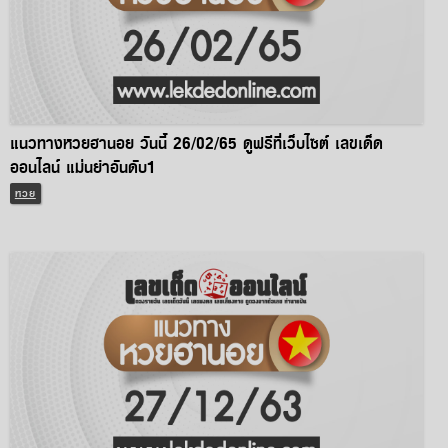
แนวทางหวยฮานอย วันนี้ 26/02/65 ดูฟรีที่เว็บไซต์ เลขเด็ด
ออนไลน์ แม่นยำอันดับ1
หวย