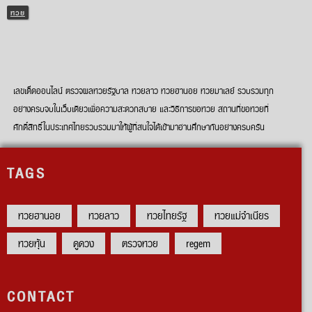
หวย
เลขเด็ดออนไลน์ ตรวจผลหวยรัฐบาล หวยลาว หวยฮานอย หวยมาเลย์ รวบรวมทุก
อย่างครบจบในเว็บเดียวเพื่อความสะดวกสบาย และวิธีการขอหวย สถานที่ขอหวยที่
ศักดิ์สิทธิ์ในประเทศไทยรวบรวมมาให้ผู้ที่สนใจได้เข้ามาอ่านศึกษากันอย่างครบครัน
TAGS
หวยฮานอย
หวยลาว
หวยไทยรัฐ
หวยแม่จำเนียร
หวยหุ้น
ดูดวง
ตรวจหวย
regem
CONTACT