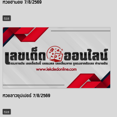
หวยฮานอย 7/8/2569
หวย
หวยลาวซุปเปอร์ 7/8/2569
หวย