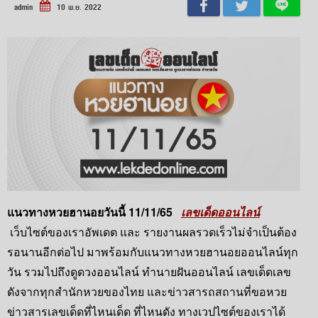
admin
10 พ.ย. 2022
แนวทางหวยฮานอยวันนี้ 11/11/65
เลขเด็ดออนไลน์
เว็บไซต์ของเราอัพเดต และ รายงานผลรวดเร็วไม่จำเป็นต้อง
รอนานอีกต่อไป มาพร้อมกับแนวทางหวยฮานอยออนไลน์ทุก
วัน รวมไปถึงดูดวงออนไลน์ ทำนายฝันออนไลน์ เลขเด็ดเลข
ดังจากทุกสำนักหวยของไทย และข่าวสารถสถานที่ขอหวย
ข่าวสารเลขเด็ดที่ไหนเด็ด ที่ไหนดัง ทางเวปไซต์ของเราได้