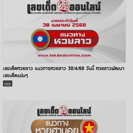
เลขเด็ดหวยลาว แนวทางหวยลาว 30/4/68 วันนี้ หวยลาวพัฒนา
เลขเด็ดแม่นๆ
หวย