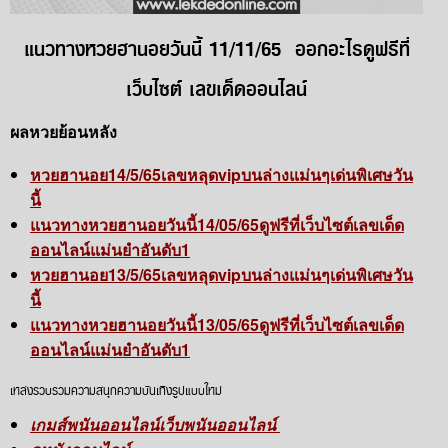
แนวทางหวยฮานอยวันนี้ 11/11/65 ออกอะไรดูฟรีที่
เว็บไซต์ เลขเด็ดออนไลน์
ผลหวยย้อนหลัง
หวยฮานอย14/5/65เลขหลุดvipบนล่างแม่นๆเด่นพิเศษวัน
นี้
แนวทางหวยฮานอยวันนี้14/05/65ดูฟรีที่เว็บไซต์เลขเด็ด
ออนไลน์แม่นยำอันดับ1
หวยฮานอย13/5/65เลขหลุดvipบนล่างแม่นๆเด่นพิเศษวัน
นี้
แนวทางหวยฮานอยวันนี้13/05/65ดูฟรีที่เว็บไซต์เลขเด็ด
ออนไลน์แม่นยำอันดับ1
เหล่งรวบรวมความสนุกความบันเทิงรูปแบบใหม่
เกมส์พนันออนไลน์เว็บพนันออนไลน์