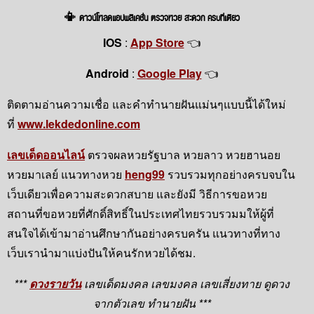
📳 ดาวน์โหลดแอปพลิเคชั่น ตรวจหวย สะดวก ครบที่เดียว
IOS
:
App Store
👈
Android
:
Google Play
👈
ติดตามอ่านความเชื่อ และคำทำนายฝันแม่นๆแบบนี้ได้ใหม่
ที่
www.lekdedonline.com
เลขเด็ดออนไลน์
ตรวจผลหวยรัฐบาล หวยลาว หวยฮานอย
หวยมาเลย์ แนวทางหวย
heng99
รวบรวมทุกอย่างครบจบใน
เว็บเดียวเพื่อความสะดวกสบาย และยังมี วิธีการขอหวย
สถานที่ขอหวยที่ศักดิ์สิทธิ์ในประเทศไทยรวบรวมมให้ผู้ที่
สนใจได้เข้ามาอ่านศึกษากันอย่างครบครัน แนวทางที่ทาง
เว็บเรานำมาแบ่งปันให้คนรักหวยได้ชม.
***
ดวงรายวัน
เลขเด็ดมงคล เลขมงคล เลขเสี่ยงทาย ดูดวง
จากตัวเลข ทำนายฝัน ***