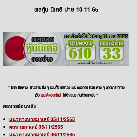
ผลหุ้น นิเคอิ บ่าย 10-11-65
” ฝาก ติดตาม ข่าวสาร อื่น ๆ รวมทั้ง ผลหวย เเละ เเนวทาง หวย ต่าง ๆ มากมาย ที่ทาง
เว็บ
เลขเด็ดออลไลน์
ได้นำเสนอ กันด้วยนะครับ “
ผลหวยย้อนหลัง
แนวทางหวยมาเลย์ 05/11/2565
ผลหวยมาเลย์ 05/11/2565
แนวทางหวยมาเลย์ 06/11/2565