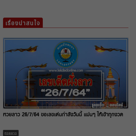
เรื่องน่าสนใจ
หวยลาว 26/7/64 ขอเลขเด่นกำลังวันนี้ แม่นๆ ให้เข้าทุกงวด
หวยลาว