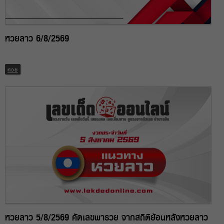
หวยลาว 6/8/2569
หวย
หวยลาว 5/8/2569 คัดเลขพารวย จากสถิติย้อนหลังหวยลาว