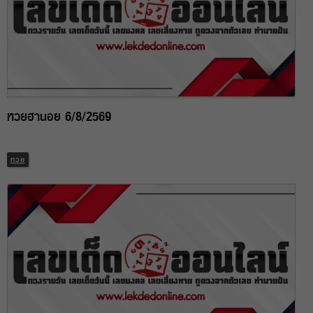
หวยฮานอย 6/8/2569
หวย