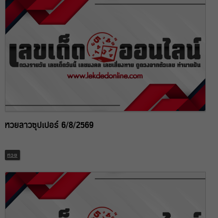
หวยลาวซุปเปอร์ 6/8/2569
หวย