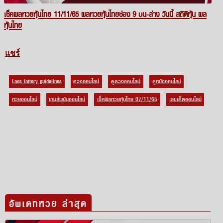
เช็คผลหวยหุ้นไทย 11/11/65 ผลหวยหุ้นไทยช่อง 9 บน-ล่าง วันนี้ สถิติหุ้น ผล
หุ้นไทย
แชร์
Laos lottery guidelines
ดวงออนไลน์
ดูดวงออนไลน์
ดูหนังออนไลน์
หวยออนไลน์
เกมส์พนันออนไลน์
เช็คผลหวยหุ้นไทย 07/11/65
เลขเด็ดออนไลน์
อัพเดทหวย ล่าสุด