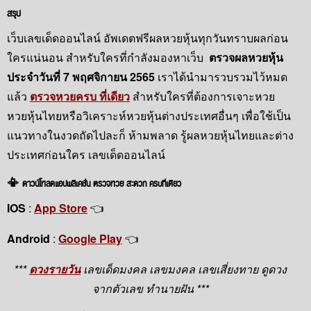
สรุป
เว็บเลขเด็ดออนไลน์ อัพเดตฟรีผลหวยหุ้นทุกวันทราบผลก่อน
ใครแน่นอน สำหรับใครที่กำลังมองหาเว็บ
ตรวจผลหวยหุ้น
ประจำวันที่ 7 พฤศจิกายน 2565
เราได้นำมารวบรวมไว้หมด
แล้ว
ตรวจหวยครบ ที่เดียว
สำหรับใครที่ต้องการเจาะหวย
หวยหุ้นไทยหรือวิเคราะห์หวยหุ้นต่างประเทศอื่นๆ เพื่อใช้เป็น
แนวทางในงวดถัดไปละก็ ห้ามพลาด รู้ผลหวยหุ้นไทยและต่าง
ประเทศก่อนใคร เลขเด็ดออนไลน์
📳 ดาวน์โหลดแอปพลิเคชั่น ตรวจหวย สะดวก ครบที่เดียว
IOS
:
App Store
👈
Android
:
Google Play
👈
***
ดวงรายวัน
เลขเด็ดมงคล เลขมงคล เลขเสี่ยงทาย ดูดวง
จากตัวเลข ทำนายฝัน ***