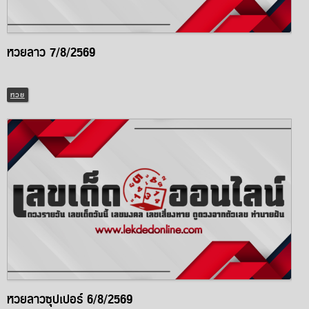
หวยลาว 7/8/2569
หวย
หวยลาวซุปเปอร์ 6/8/2569