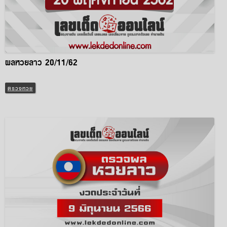
ผลหวยลาว 20/11/62
ตรวจหวย