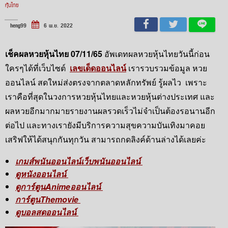
หุ้นไทย
heng99
6 พ.ย. 2022
เช็คผลหวยหุ้นไทย 07/11/65
อัพเดทผลหวยหุ้นไทยวันนี้ก่อน
ใครๆได้ที่เว็บไซต์
เลขเด็ดออนไลน์
เรารวบรวมข้อมูล หวย
ออนไลน์ สดใหม่ส่งตรงจากตลาดหลักทรัพย์ รู้ผลไว เพราะ
เราคือที่สุดในวงการหวยหุ้นไทยและหวยหุ้นต่างประเทศ และ
ผลหวยอีกมากมายรายงานผลรวดเร็วไม่จำเป็นต้องรอนานอีก
ต่อไป และทางเรายังมีบริการความสุขความบันเทิงมาคอย
เสริฟให้ได้สนุกกันทุกวัน สามารถกดลิงค์ด้านล่างได้เลยค่ะ
เกมส์พนันออนไลน์เว็บพนันออนไลน์
ดูหนังออนไลน์
ดูการ์ตูนAnimeออนไลน์
การ์ตูนThemovie
ดูบอลสดออนไลน์