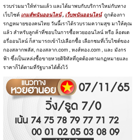
รวบร่วมมาให้ท่านแล้ว และได้มาพบกับบริการใหม่กับทาง
เว็บไซต์
เกมส์พนันออนไลน์
,
เว็บพนันออนไลน์
ถูกต้องกา
รกฏหมายของคนไทย วันนี้เราได้รวบรวมความสุข มาให้คุณ
แล้ว สำหรับลูกค้าที่ชอบในการซื้อหวยออนไลน์ หรือ ล็อตเต
อรี่ออนไลน์ ก็สามารถเข้าไปเลือกซื้อ เลือกชมที่เว็บไซต์ของ
กองสลากพลัส, กองสลาก.com , หงส์ทอง.com , และ มังกร
ฟ้า ซึ้งเป็นเหล่งซื้อขายหวยดิจิทัลที่ถูดต้องตามกฏหมายและ
ราคาก็ได้ตามที่รัฐบาลได้ตั้งไว้