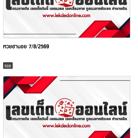
หวยฮานอย 7/8/2569
หวย