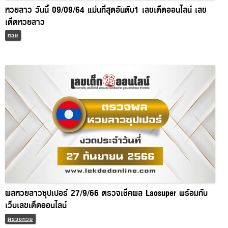
หวยลาว วันนี้ 09/09/64 แม่นที่สุดอันดับ1 เลขเด็ดออนไลน์ เลข
เด็ดหวยลาว
หวย
ผลหวยลาวซุปเปอร์ 27/9/66 ตรวจเช็คผล Laosuper พร้อมกับ
เว็บเลขเด็ดออนไลน์
ตรวจหวย