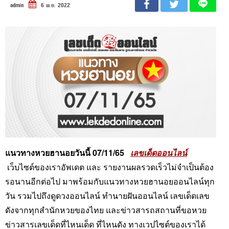
admin
6 พ.ย. 2022
แนวทางหวยฮานอยวันนี้ 07/11/65
เลขเด็ดออนไลน์
เว็บไซต์ของเราอัพเดต และ รายงานผลรวดเร็วไม่จำเป็นต้อง
รอนานอีกต่อไป มาพร้อมกับแนวทางหวยฮานอยออนไลน์ทุก
วัน รวมไปถึงดูดวงออนไลน์ ทำนายฝันออนไลน์ เลขเด็ดเลข
ดังจากทุกสำนักหวยของไทย และข่าวสารถสถานที่ขอหวย
ข่าวสารเลขเด็ดที่ไหนเด็ด ที่ไหนดัง ทางเวปไซต์ของเราได้