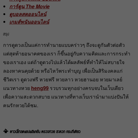
การ์ตูน The Movie
ดูบอลสดออนไลน์
เกมส์พนันออนไลน์
สรุป
การดูดวงเป็นแค่การทำนายแบบคร่าวๆ ถึงจะดูกันตัวต่อตัว
แต่สุดท้ายอนาคตของเรา ก็ขึ้นอยู่กับความคิดและการกระทำ
ของเราเอง แต่ถ้าดูดวงไปแล้วได้ผลลัพธ์ที่ทำให้ไม่สบายใจ
ลองหาคนคุยด้วย หรือไหว้พระทำบุญ เพื่อเป็นสิริมงคลแก่
ชีวิตเรา ดูดวงฟรี หวยฟรี หวยลาว หวยฮานอย หวยมาเลย์
แนวทางหวย
heng99
รวบรวมทุกอย่างครบจบในเว็บเดียว
เพื่อความสะดวกสบาย แนวทางที่ทางเว็บเรานำมาแบ่งปันให้
คนรักหวยได้ชม.
📳 ดาวน์โหลดแอปพลิเคชั่น ตรวจหวย สะดวก ครบที่เดียว