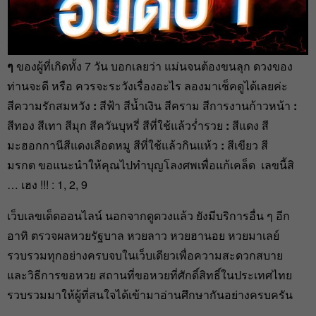
heng99
6 พ.ย. 2022
วันนี้ทางเว็บไซต์
เลขเด็ดออนไลน์
ได้นำผล ของ
ดูดวงแม่นๆ
ๆ
ของผู้ที่เกิดทั้ง 7 วัน บอกเลยว่า แม่นจนต้องขนลุก ดวงของ
ท่านจะดี หรือ ควรจะระวังเรื่องอะไร ลองมาเช็คดูได้เลยค่ะ
สีความรักสมหวัง
:
สีฟ้า สีน้ำเงิน สีคราม สีการงานก้าวหน้า
:
สีทอง สีเทา สีมุก สีควันบุหรี่ สีที่ใช้แล้วร่ำรวย
:
สีแดง สี
มะฮอกกานีสีแดงเลือดหมู สีที่ใช้แล้วกินแห้ว
:
สีเขียว สี
มรกต ขอแนะนำให้คุณไปทำบุญโลงศพเพื่อแก้เคล็ด เลขนี้สิ
… เฮง !!! : 1, 2, 9
เว็บเลขเด็ดออนไลน์ นอกจากดูดวงแล้ว ยังมีบริการอื่น ๆ อีก
อาทิ ตรวจผลหวยรัฐบาล หวยลาว หวยฮานอย หวยมาเลย์
รวบรวมทุกอย่างครบจบในเว็บเดียวเพื่อความสะดวกสบาย
และวิธีการขอหวย สถานที่ขอหวยที่ศักดิ์สิทธิ์ในประเทศไทย
รวบรวมมาให้ผู้ที่สนใจได้เข้ามาอ่านศึกษากันอย่างครบครัน