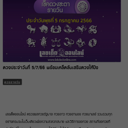
ดวงประจำวันที่ 5/7/66 พร้อมเคล็ดลับเสริมดวงให้ปัง
ดวงรายวัน
เลขเด็ดออนไลน์ ตรวจผลหวยรัฐบาล หวยลาว หวยฮานอย หวยมาเลย์ รวบรวมทุก
อย่างครบจบในเว็บเดียวเพื่อความสะดวกสบาย และวิธีการขอหวย สถานที่ขอหวยที่