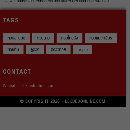
ศักดิ์สิทธิ์ในประเทศไทยรวบรวมมาให้ผู้ที่สนใจได้เข้ามาอ่านศึกษากันอย่างครบครัน
TAGS
หวยฮานอย
หวยลาว
หวยไทยรัฐ
หวยแม่จำเนียร
หวยหุ้น
ดูดวง
ตรวจหวย
regem
CONTACT
Website : lekdedonline.com
© COPYRIGHT 2026 - LEKDEDONLINE.COM