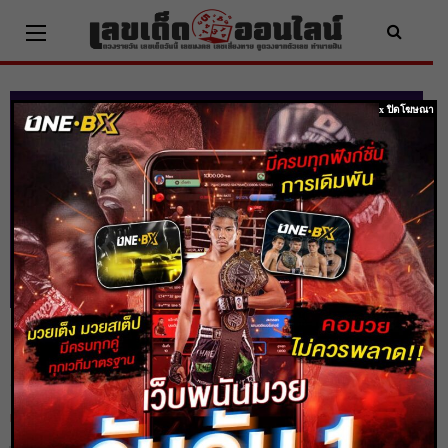
Skip
to
content
x ปิดโฆษณา
ดูดวงแม่นๆๆ วัน อาทิตย์ ที่ 06 พฤศจิกายน
2565
Home
ดวงรายวัน
ดูดวงแม่นๆๆ วัน อาทิตย์ ที่ 06 พฤศจิกายน 2565