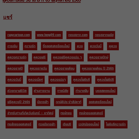
ดูดวงการเงิน วัน เสาร์ ที่ 05 พฤศจิกายน 2565
แชร์
ruaycartoon.com
www.heng99.com
กองสลาก.com
กองสลากพลัส
การเงิน
ความรัก
ซื้อลอตเตอรี่ออนไลน์
ดวง
ดวงวันนี้
ดูดวง
ดูดวงความรัก
ดูดวงฟรี
ดูดวงฟรีดูดวงแม่น ๆ
ดูดวงรายปักษ์
ดูดวงรายปี
ดูดวงรายวัน
ดูดวงรายเดือน
ดูดวงรายเดือน ปี 2565
ดูดวงวันนี้
ดูดวงเนื้อคู่
ดูดวงแม่นๆ
ดูดวงไพ่ยิบซี
ดูดวงไพ่ยิปซี
ด้วยกราฟชีวิต
ด้านการงาน
ทายนิสัย
ทำนายฝัน
บอลสดออนไลน์
ฟรีดูดวงปี 2565
มังกรฟ้า
ฤกษ์ดีประจำสัปดาห์
ลอตเตอรี่ออนไลน์
สำหรับท่านที่เกิดวันจันทร์ – อาทิตย์
หงษ์ทอง
หงษ์ทองลอตเตอรี่
หงส์ทองลอตเตอรี่
หวยมังกรฟ้า
เซียมซี
เวปหนังออนไลน์
ไพ่ยิบซีความรัก