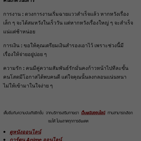
การงาน
:
ดวงการงานเริ่มฉายแววสำเร็จแล้ว หากหวังเรื่อง
เล็ก ๆ จะได้สมหวังในเร็ววัน แต่หากหวังเรื่องใหญ่ ๆ จะสำเร็จ
แน่แต่ช้าหน่อย
การเงิน
:
ขอให้คุณเตรียมเงินสำรองเอาไว้ เพราะช่วงนี้มี
เรื่องให้จ่ายอยู่บ่อย ๆ
ความรัก
:
คนมีคู่ความสัมพันธ์รักมั่นคงก้าวหน้าไปทีละขั้น
คนโสดมีโอกาสได้พบคนดี แต่ใจคุณนั้นลงกลอนแน่นหนา
ไม่ให้เข้ามาในใจง่าย ๆ
เต็มอิ่มกับความบันเทิงอีกขั้น จากบริการเสริมทางเรา
เว็บพนันออนไลน์
ท่านสามารถเลือก
ชมได้ ไม่พลาดทุกการอัพเดต
ดูหนังออนไลน์
การ์ตูน Anime ออนไลน์