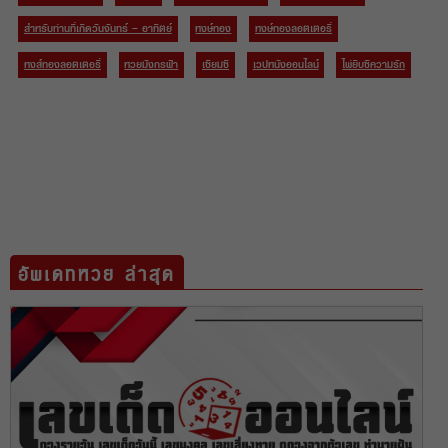
สำหรับท่านที่เกิดวันจันทร์ – อาทิตย์
หงษ์ทอง
หงษ์ทองลอตเตอรี่
หงส์ทองลอตเตอรี่
หวยมังกรฟ้า
เซียมซี
เวปหนังออนไลน์
ไพ่ยิบซีความรัก
อัพเดทหวย ล่าสุด