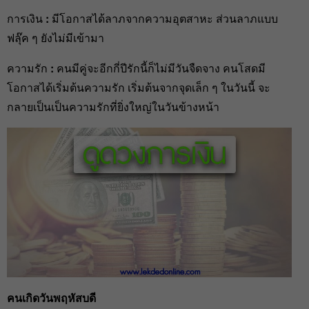
การเงิน
:
มีโอกาสได้ลาภจากความอุตสาหะ ส่วนลาภแบบ
ฟลุ๊ค ๆ ยังไม่มีเข้ามา
ความรัก
:
คนมีคู่จะอีกกี่ปีรักนี้ก็ไม่มีวันจืดจาง คนโสดมี
โอกาสได้เริ่มต้นความรัก เริ่มต้นจากจุดเล็ก ๆ ในวันนี้ จะ
กลายเป็นเป็นความรักที่ยิ่งใหญ่ในวันข้างหน้า
คนเกิดวันพฤหัสบดี