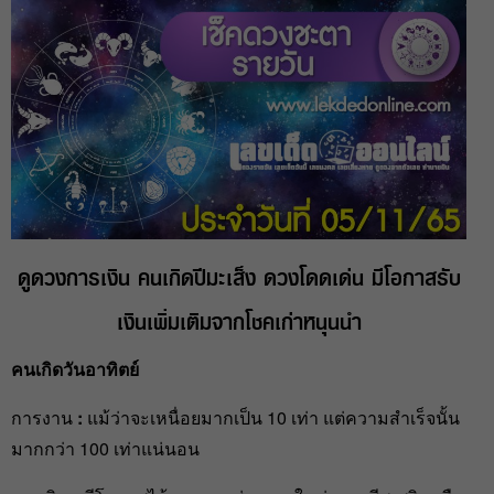
ดูดวงการเงิน คนเกิดปีมะเส็ง ดวงโดดเด่น มีโอกาสรับ
เงินเพิ่มเติมจากโชคเก่าหนุนนำ
คนเกิดวันอาทิตย์
การงาน
:
แม้ว่าจะเหนื่อยมากเป็น 10 เท่า แต่ความสำเร็จนั้น
มากกว่า 100 เท่าแน่นอน