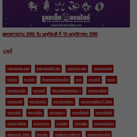
ดูดวงการงาน 2565 วัน พฤหัสบดี ที่ 10 พฤศจิกายน 2565
แชร์
ruaycartoon.com
www.heng99.com
กองสลาก.com
กองสลากพลัส
การเงิน
ความรัก
ซื้อลอตเตอรี่ออนไลน์
ดวง
ดวงวันนี้
ดูดวง
ดูดวงความรัก
ดูดวงฟรี
ดูดวงฟรีดูดวงแม่น ๆ
ดูดวงรายปักษ์
ดูดวงรายปี
ดูดวงรายวัน
ดูดวงรายเดือน
ดูดวงรายเดือน ปี 2565
ดูดวงวันนี้
ดูดวงเนื้อคู่
ดูดวงแม่นๆ
ดูดวงไพ่ยิบซี
ดูดวงไพ่ยิปซี
ด้วยกราฟชีวิต
ด้านการงาน
ทายนิสัย
ทำนายฝัน
บอลสดออนไลน์
ฟรีดูดวงปี 2565
มังกรฟ้า
ฤกษ์ดีประจำสัปดาห์
ลอตเตอรี่ออนไลน์