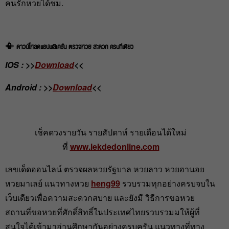
คนรักหวยได้ชม.
📳 ดาวน์โหลดแอปพลิเคชั่น ตรวจหวย สะดวก ครบที่เดียว
IOS : >>
Download
<<
Android :
>>
Download
<<
เช็คดวงรายวัน รายสัปดาห์ รายเดือนได้ใหม่
ที่
www.lekdedonline.com
เลขเด็ดออนไลน์ ตรวจผลหวยรัฐบาล หวยลาว หวยฮานอย
หวยมาเลย์ แนวทางหวย
heng99
รวบรวมทุกอย่างครบจบใน
เว็บเดียวเพื่อความสะดวกสบาย และยังมี วิธีการขอหวย
สถานที่ขอหวยที่ศักดิ์สิทธิ์ในประเทศไทยรวบรวมมให้ผู้ที่
สนใจได้เข้ามาอ่านศึกษากันอย่างครบครัน แนวทางที่ทาง