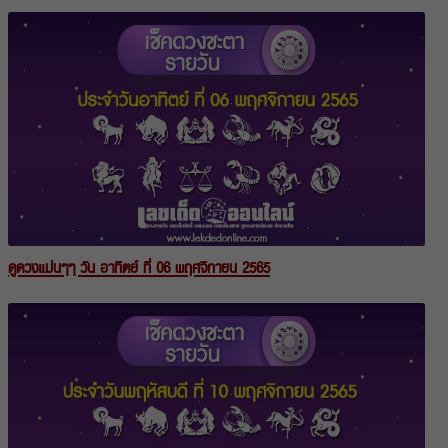
ดูดวงแม่นๆๆ วัน อาทิตย์ ที่ 06 พฤศจิกายน 2565