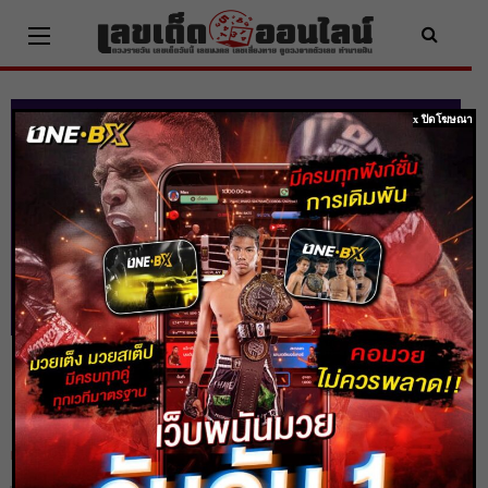
Skip
to
content
x ปิดโฆษณา
ดูดวงการเงิน วัน เสาร์ ที่ 05 พฤศจิกายน
2565
Home
ดวงรายวัน
ดูดวงการเงิน วัน เสาร์ ที่ 05 พฤศจิกายน 2565