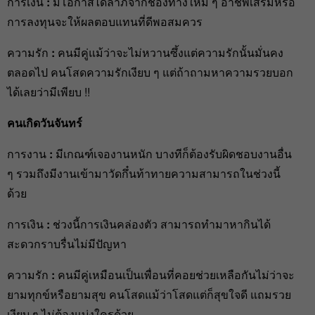
การเงิน
:
มีโอกาสได้ลาภจากช่องทางใหม่ ๆ อาชีพเสริมหรือ
การลงทุนจะให้ผลตอบแทนที่ดีพอสมควร
ความรัก
:
คนมีคู่แม้ว่าจะไม่หวานซึ้งแต่ความรักนั้นมั่นคง
ตลอดไป คนโสดความรักเงียบ ๆ แต่ถ้าถามหาความรวยบอก
ได้เลยว่ามีเพียบ !!
คนเกิดวันจันทร์
การงาน
:
มีเกณฑ์เจองานหนัก บางทีก็ต้องรับผิดชอบงานอื่น
ๆ รวมถึงมีงานเข้ามาวัดกึ๋นท้าทายความสามารถในช่วงนี้
ด้วย
การเงิน
:
ช่วงนี้การเงินคล่องตัว สามารถทำมาหากินได้
สะดวกราบรื่นไม่มีปัญหา
ความรัก
:
คนมีคู่เหมือนเป็นเพื่อนที่คอยช่วยเหลือกันไม่ว่าจะ
ยามทุกข์หรือยามสุข คนโสดแม้ว่าโสดแต่ก็สุขใจดี แถมรวย
เงียบ ๆ ไม่ต้องแบ่งใครด้วย