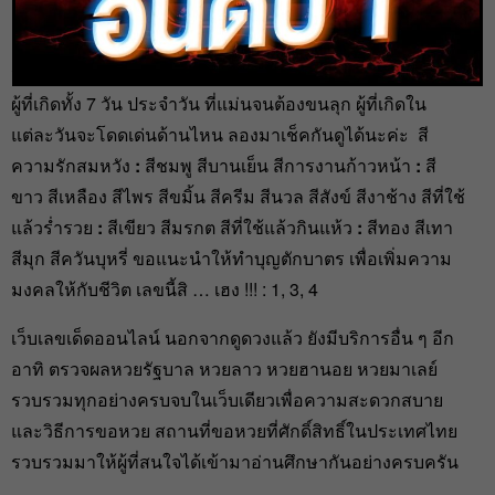
heng99
5 พ.ย. 2022
วันนี้ทางเว็บ
เลขเด็ดออนไลน์
ได้นำผลการ
ดูดวงการเงิน
ของ
ผู้ที่เกิดทั้ง 7 วัน ประจำวัน ที่แม่นจนต้องขนลุก ผู้ที่เกิดใน
แต่ละวันจะโดดเด่นด้านไหน ลองมาเช็คกันดูได้นะค่ะ
สี
ความรักสมหวัง
:
สีชมพู สีบานเย็น สีการงานก้าวหน้า
:
สี
ขาว สีเหลือง สีไพร สีขมิ้น สีครีม สีนวล สีสังข์ สีงาช้าง สีที่ใช้
แล้วร่ำรวย
:
สีเขียว สีมรกต สีที่ใช้แล้วกินแห้ว
:
สีทอง สีเทา
สีมุก สีควันบุหรี่ ขอแนะนำให้ทำบุญตักบาตร เพื่อเพิ่มความ
มงคลให้กับชีวิต เลขนี้สิ … เฮง !!! : 1, 3, 4
เว็บเลขเด็ดออนไลน์ นอกจากดูดวงแล้ว ยังมีบริการอื่น ๆ อีก
อาทิ ตรวจผลหวยรัฐบาล หวยลาว หวยฮานอย หวยมาเลย์
รวบรวมทุกอย่างครบจบในเว็บเดียวเพื่อความสะดวกสบาย
และวิธีการขอหวย สถานที่ขอหวยที่ศักดิ์สิทธิ์ในประเทศไทย
รวบรวมมาให้ผู้ที่สนใจได้เข้ามาอ่านศึกษากันอย่างครบครัน