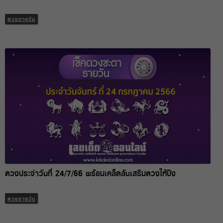
ดวงรายวัน
ดวงประจำวันที่ 24/7/66 พร้อมเคล็ดลับเสริมดวงให้ปัง
ดวงรายวัน