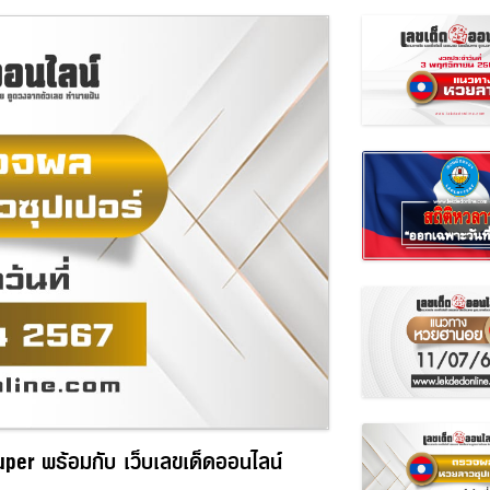
er พร้อมกับ เว็บเลขเด็ดออนไลน์