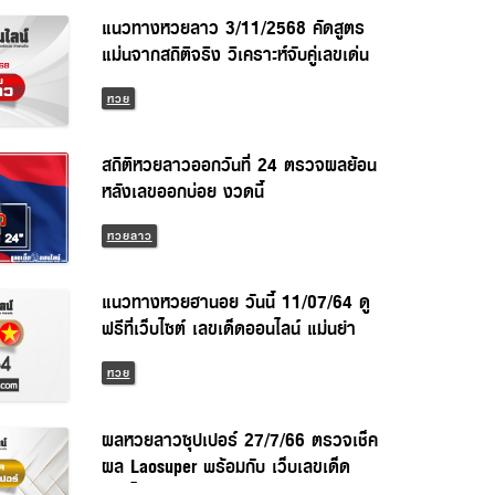
แนวทางหวยลาว 3/11/2568 คัดสูตร
แม่นจากสถิติจริง วิเคราะห์จับคู่เลขเด่น
หวย
สถิติหวยลาวออกวันที่ 24 ตรวจผลย้อน
หลังเลขออกบ่อย งวดนี้
หวยลาว
แนวทางหวยฮานอย วันนี้ 11/07/64 ดู
ฟรีที่เว็บไซต์ เลขเด็ดออนไลน์ แม่นยำ
อันดับ1
หวย
ผลหวยลาวซุปเปอร์ 27/7/66 ตรวจเช็ค
ผล Laosuper พร้อมกับ เว็บเลขเด็ด
ออนไลน์