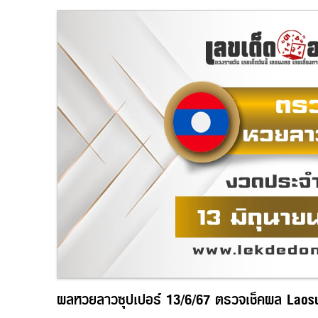
ผลหวยลาวซุปเปอร์ 13/6/67 ตรวจเช็คผล Laosup