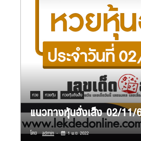
หวย
หวยหุ้น
หวยหุ้นฮั่งเส็ง
แนวทางหุ้นฮั่งเส็ง 02/11/6
โดย
admin
-
1 พ.ย. 2022