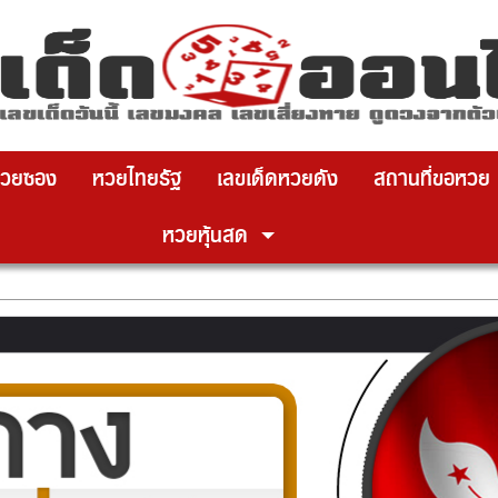
x ปิดโฆษณา
วยซอง
หวยไทยรัฐ
เลขเด็ดหวยดัง
สถานที่ขอหวย
หวยหุ้นสด