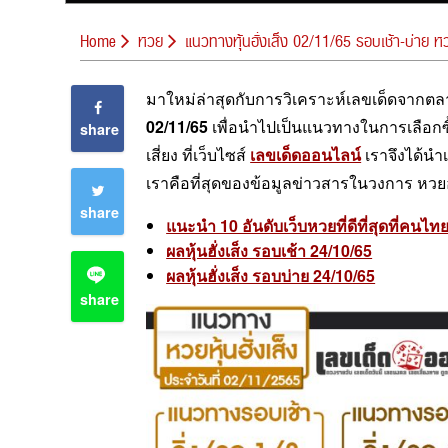
Home
หวย
แนวทางหุ้นฮั่งเส็ง 02/11/65 รอบเช้า-บ่าย หว
มาใหม่ล่าสุดกับการวิเคราะห์เลขเด็ดจากตลา
02/11/65
เพื่อนำไปเป็นแนวทางในการเลือกซ
share
เสี่ยง ที่เว็บไซส์
เลขเด็ดออนไลน์
เราจึงได้นำ
เราคือที่สุดของข้อมูลข่าวสารในวงการ หว
share
แนะนำ 10 อันดับเว็บหวยที่ดีที่สุดที่คนไท
ผลหุ้นฮั่งเส็ง รอบเช้า 24/10/65
ผลหุ้นฮั่งเส็ง รอบบ่าย 24/10/65
share