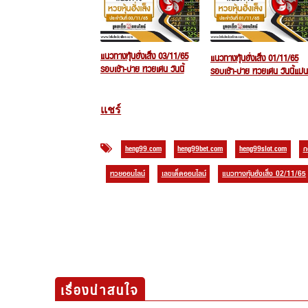
แนวทางหุ้นฮั่งเส็ง 03/11/65
แนวทางหุ้นฮั่งเส็ง 01/11/65
รอบเช้า-บ่าย หวยเด่น วันนี้
รอบเช้า-บ่าย หวยเด่น วันนี้แม่
แม่นๆ
แชร์
heng99.com
heng99bet.com
heng99slot.com
ก
หวยออนไลน์
เลขเด็ดออนไลน์
แนวทางหุ้นฮั่งเส็ง 02/11/65
เรื่องน่าสนใจ