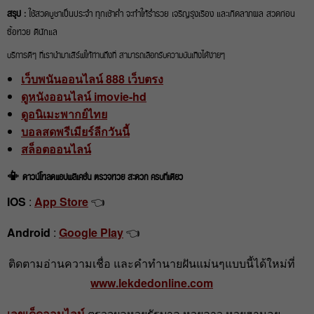
สรุป :
ใช้สวดบูชาเป็นประจำ ทุกเช้าค่ำ จะทำให้ร่ำรวย เจริญรุ่งเรือง และเกิดลาภผล สวดก่อน
ซื้อหวย ดีนักแล
บริการดีๆ ที่เรานำมาเสิร์ฟให้ท่านถึงที่ สามารถเลือกรับความบันเทิงได้ง่ายๆ
เว็บพนันออนไลน์ 888 เว็บตรง
ดูหนังออนไลน์ imovie-hd
ดูอนิเมะพากย์ไทย
บอลสดพรีเมียร์ลีกวันนี้
สล็อตออนไลน์
📳 ดาวน์โหลดแอปพลิเคชั่น ตรวจหวย สะดวก ครบที่เดียว
IOS
:
App Store
👈
Android
:
Google Play
👈
ติดตามอ่านความเชื่อ และคำทำนายฝันแม่นๆแบบนี้ได้ใหม่ที่
www.lekdedonline.com
เลขเด็ดออนไลน์
ตรวจผลหวยรัฐบาล หวยลาว หวยฮานอย