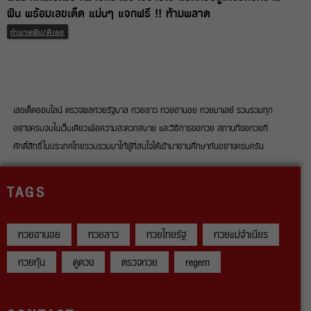
ฝัน พร้อมเลขเด็ด แม่นๆ แจกฟรี !! ห้ามพลาด
ทำนายฝัน/ตีเลข
เลขเด็ดออนไลน์ ตรวจผลหวยรัฐบาล หวยลาว หวยฮานอย หวยมาเลย์ รวบรวมทุก
อย่างครบจบในเว็บเดียวเพื่อความสะดวกสบาย และวิธีการขอหวย สถานที่ขอหวยที่
ศักดิ์สิทธิ์ในประเทศไทยรวบรวมมาให้ผู้ที่สนใจได้เข้ามาอ่านศึกษากันอย่างครบครัน
TAGS
หวยฮานอย
หวยลาว
หวยไทยรัฐ
หวยแม่จำเนียร
หวยหุ้น
ดูดวง
ตรวจหวย
regem