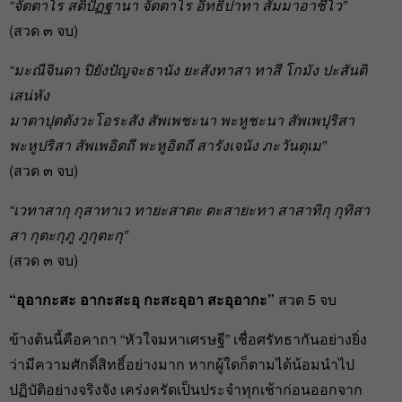
“จัตตาโร สติปัฏฐานา จัตตาโร อิทธิปาทา สัมมาอาชีโว”
(สวด ๓ จบ)
“มะณีจินดา ปิยังปัญจะธานัง ยะสังทาสา ทาสี โกมัง ปะสันติ
เสน่หัง
มาตาปุตตังวะโอระสัง สัพเพชะนา พะหูชะนา สัพเพปุริสา
พะหูปริสา สัพเพอิตถี พะหูอิตถี สารังเจนัง ภะวันตุเม”
(สวด ๓ จบ)
“เวทาสากุ กุสาทาเว ทายะสาตะ ตะสายะทา สาสาทิกุ กุทิสา
สา กุตะกุภู ภูกุตะกุ”
(สวด ๓ จบ)
“อุอากะสะ อากะสะอุ กะสะอุอา สะอุอากะ”
สวด 5 จบ
ข้างต้นนี้คือคาถา “หัวใจมหาเศรษฐี” เชื่อศรัทธากันอย่างยิ่ง
ว่ามีความศักดิ์สิทธิ์อย่างมาก หากผู้ใดก็ตามได้น้อมนำไป
ปฏิบัติอย่างจริงจัง เคร่งครัดเป็นประจำทุกเช้าก่อนออกจาก