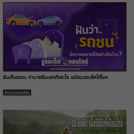
ฝันเห็นรถชน ทำนายฝันบอกถึงอะไร พร้อมเลขเด็ดให้โชค
ตำนาน/เรื่องลี้ลับ