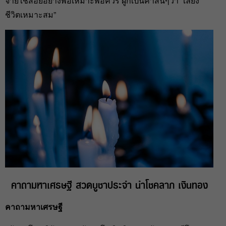
จ่ายใช้สอยอย่างพอเหมาะพอควร ผูกเป็นคำสั้นๆว่า “เลี้ยง
ชีวิตเหมาะสม”
คาถามหาเศรษฐี สวดบูชาประจำ นำโชคลาภ เงินทอง
คาถามหาเศรษฐี