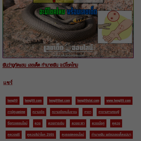
ฝันว่างูกัดแขน เลขเด็ด ทำนายฝัน จะมีโชคไหม
แชร์
heng99
heng99.com
heng99bet.com
heng99slot.com
www.heng99.com
การ์ตูนanime
ความเชื่อ
ความเชื่อคนโบราณ
คาถา
คาถามหาเศรษฐี
ซื้อหวยออนไลน์
ดวง
ดวงการเงิน
ดวงชะตา
ดวงเนื้อคู่
ดูดวง
ดูดวงฟรี
ดูดวงสีนำโชค 2565
ดูบอลสดออนไลน์
ทำนายฝัน พร้อมเลขเด็ดแม่นๆ