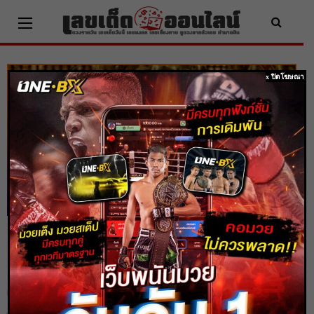
Skip
to
content
x ปิดโฆษณา
คาถามหาเศรษฐี สวดบูชาประจำ นำโชคลาภ
เงินทอง
Home
วิธีการขอหวย
คาถามหาเศรษฐี สวดบูชาประจำ นำโชคลาภ เงินทอง