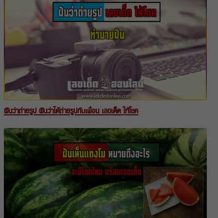
ฝันว่าถ่ายรูป ฝันว่าได้ถ่ายรูปกับเพื่อน เลขเด็ด ให้โชค