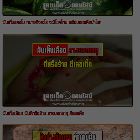
ฝันเห็นแตงโม หมายถึงอะไร จะมีโชคไหม พร้อมเลขเด็ดนำโชค
ฝันเห็นเลือด ฝันดีหรือร้าย ลางบอกเหตุ ตีเลขเด็ด