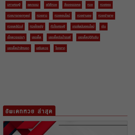
มหาเศรษฐี
ลดกรรม
สถิติหวย
สิ่งของมงคล
หวย
หวยซอง
หวยบางกอกทูเดย์
หวยลาว
หวยออนไลน์
หวยฮานอย
หวยเจ้าพายุ
หวยเดลินิวส์
หวยไทยรัฐ
หัวใจเศรษฐี
เกมส์พนันออนไลน์
เงิน
เช็คดวงแม่นๆ
เลขเด็ด
เลขเด็ดขันน้ำมนต์
เลขเด็ดปฏิทินจีน
เลขเด็ดม้าสีหมอก
เสริมดวง
โชคลาภ
อัพเดทหวย ล่าสุด