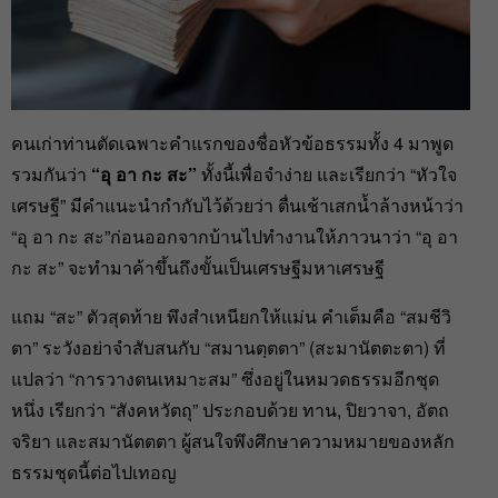
คนเก่าท่านตัดเฉพาะคำแรกของชื่อหัวข้อธรรมทั้ง 4 มาพูด
รวมกันว่า
“อุ อา กะ สะ”
ทั้งนี้เพื่อจำง่าย และเรียกว่า “หัวใจ
เศรษฐี” มีคำแนะนำกำกับไว้ด้วยว่า ตื่นเช้าเสกน้ำล้างหน้าว่า
“อุ อา กะ สะ”ก่อนออกจากบ้านไปทำงานให้ภาวนาว่า “อุ อา
กะ สะ” จะทำมาค้าขึ้นถึงขั้นเป็นเศรษฐีมหาเศรษฐี
แถม “สะ” ตัวสุดท้าย พึงสำเหนียกให้แม่น คำเต็มคือ “สมชีวิ
ตา” ระวังอย่าจำสับสนกับ “สมานตฺตตา” (สะมานัตตะตา) ที่
แปลว่า “การวางตนเหมาะสม” ซึ่งอยู่ในหมวดธรรมอีกชุด
หนึ่ง เรียกว่า “สังคหวัตถุ” ประกอบด้วย ทาน, ปิยวาจา, อัตถ
จริยา และสมานัตตตา ผู้สนใจพึงศึกษาความหมายของหลัก
ธรรมชุดนี้ต่อไปเทอญ