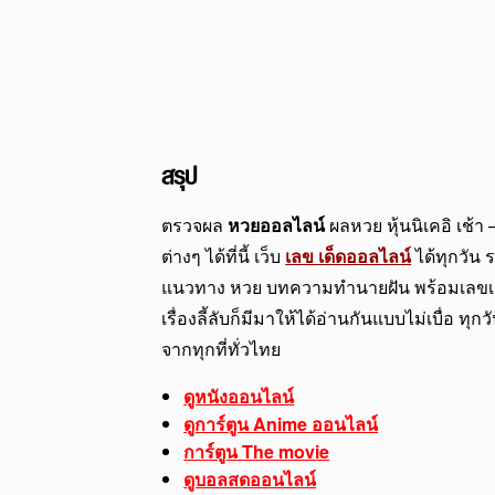
สรุป
ตรวจผล
หวยออลไลน์
ผลหวย หุ้นนิเคอิ เช้า
ต่างๆ ได้ที่นี้ เว็บ
เลข เด็ดออลไลน์
ได้ทุกวัน 
แนวทาง หวย บทความทำนายฝัน พร้อมเลขเด็
เรื่องลี้ลับก็มีมาให้ได้อ่านกันแบบไม่เบื่อ 
จากทุกที่ทั่วไทย
ดูหนังออนไลน์
ดูการ์ตูน Anime ออนไลน์
การ์ตูน The movie
ดูบอลสดออนไลน์