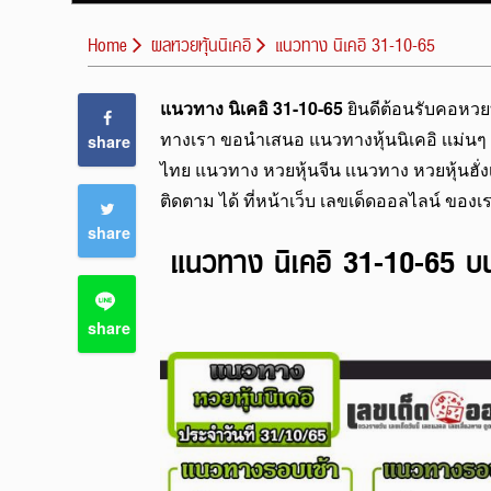
Home
ผลหวยหุ้นนิเคอิ
แนวทาง นิเคอิ 31-10-65
แนวทาง นิเคอิ 31-10-65
ยินดีต้อนรับคอหวยทุ
ทางเรา ขอนำเสนอ แนวทางหุ้นนิเคอิ เเม่นๆ 
share
ไทย แนวทาง หวยหุ้นจีน เเนวทาง หวยหุ้นฮั่
ติดตาม ได้ ที่หน้าเว็บ เลขเด็ดออลไลน์ ของเร
share
แนวทาง นิเคอิ 31-10-65 บน–
share