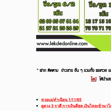
” ฝาก ติดตาม ข่าวสาร อื่น ๆ รวมทั้ง ผลหวย เเ
ไลน์
ได้นำเสน
หวยแม่ทำเนียน 1/11/65
ดูดวง 3 ราศี การเงินดีสุด เงินไหลเข้ามาไ