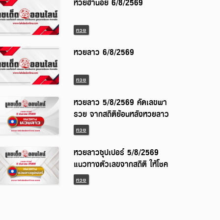
หวยฮานอย 6/8/2569
หวย
หวยลาว 6/8/2569
หวย
หวยลาว 5/8/2569 คัดเลขพา
รวย จากสถิติย้อนหลังหวยลาว
พัฒนา
หวย
หวยลาวซุปเปอร์ 5/8/2569
แนวทางตัวเลขจากสถิติ ให้โชค
แบบเน้น ๆ
หวย