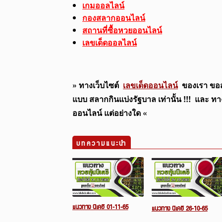
เกมออลไลน์
กองสลากออนไลน์
สถานที่ซื้อหวยออนไลน์
เลขเด็ดออลไลน์
» ทางเว็บไซต์
เลขเด็ดออนไลน์
ของเรา ขอสนั
แบบ สลากกินแบ่งรัฐบาล เท่านั้น !!! และ ทางเ
ออนไลน์ แต่อย่างใด «
บทความแนะนำ
แนวทาง นิเคอิ 01-11-65
แนวทาง นิเคอิ 26-10-65