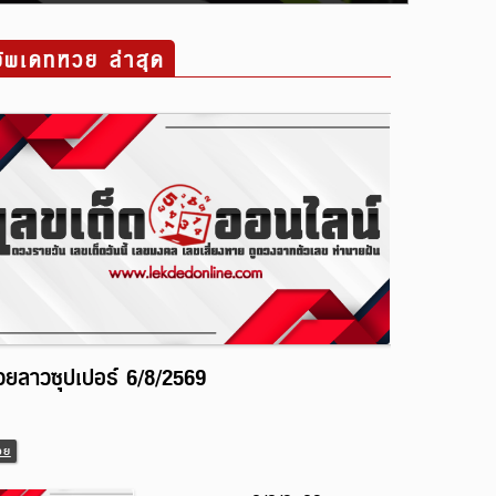
อัพเดทหวย ล่าสุด
วยลาวซุปเปอร์ 6/8/2569
วย