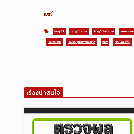
แชร์
heng99
heng99.com
heng99bet.com
www กอง
ผลหวยหุ้น
ผลหวยหุ้นต่างประเทศ
หวย
หวยออนไลน์
เรื่องน่าสนใจ