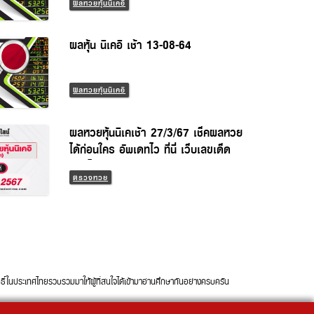
ผลหวยหุ้นนิเคอิ
ผลหุ้น นิเคอิ เช้า 13-08-64
ผลหวยหุ้นนิเคอิ
ผลหวยหุ้นนิเคเช้า 27/3/67 เช็คผลหวย
ได้ก่อนใคร อัพเดทไว ที่นี่ เว็บเลขเด็ด
ออนไลน์
ตรวจหวย
ประเทศไทยรวบรวมมาให้ผู้ที่สนใจได้เข้ามาอ่านศึกษากันอย่างครบครัน