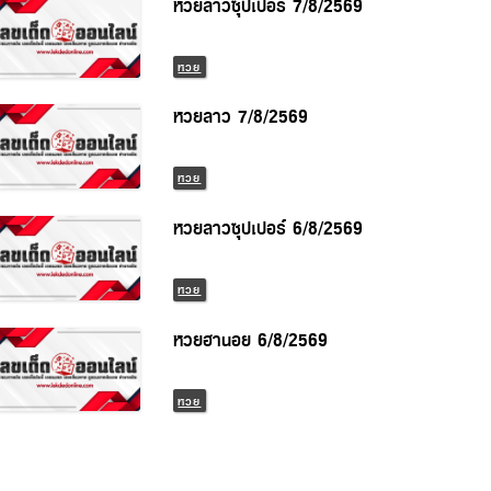
หวยลาวซุปเปอร์ 7/8/2569
หวย
หวยลาว 7/8/2569
หวย
หวยลาวซุปเปอร์ 6/8/2569
หวย
หวยฮานอย 6/8/2569
หวย