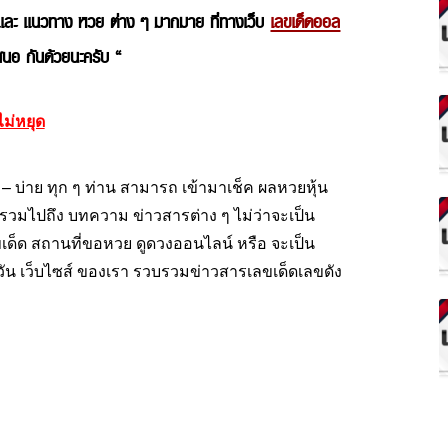
ละ เเนวทาง หวย ต่าง ๆ มากมาย ที่ทางเว็บ
เลขเด็ดออล
อ กันด้วยนะครับ “
ม่หยุด
 – บ่าย ทุก ๆ ท่าน สามารถ เข้ามาเช็ค ผลหวยหุ้น
รวมไปถึง บทความ ข่าวสารต่าง ๆ ไม่ว่าจะเป็น
ด สถานที่ขอหวย ดูดวงออนไลน์ หรือ จะเป็น
ทุกวัน เว็บไซส์ ของเรา รวบรวมข่าวสารเลขเด็ดเลขดัง