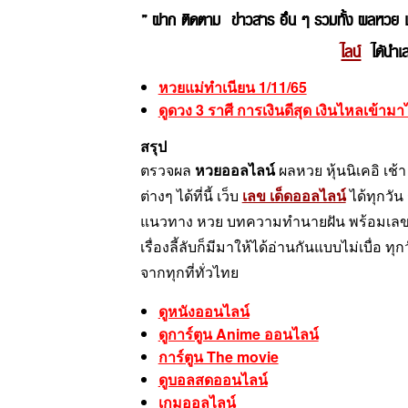
” ฝาก ติดตาม ข่าวสาร อื่น ๆ รวมทั้ง ผลหวย เเ
ไลน์
ได้นำเสน
หวยแม่ทำเนียน 1/11/65
ดูดวง 3 ราศี การเงินดีสุด เงินไหลเข้ามาไ
สรุป
ตรวจผล
หวยออลไลน์
ผลหวย หุ้นนิเคอิ เช้า
ต่างๆ ได้ที่นี้ เว็บ
เลข เด็ดออลไลน์
ได้ทุกวัน 
แนวทาง หวย บทความทำนายฝัน พร้อมเลขเด็
เรื่องลี้ลับก็มีมาให้ได้อ่านกันแบบไม่เบื่อ 
จากทุกที่ทั่วไทย
ดูหนังออนไลน์
ดูการ์ตูน Anime ออนไลน์
การ์ตูน The movie
ดูบอลสดออนไลน์
เกมออลไลน์