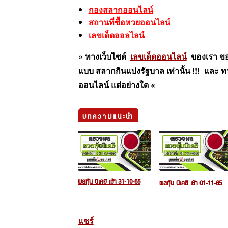
กองสลากออนไลน์
สถานที่ซื้อหวยออนไลน์
เลขเด็ดออลไลน์
» ทางเว็บไซต์
เลขเด็ดออนไลน์
ของเรา ขอสนั
แบบ สลากกินแบ่งรัฐบาล เท่านั้น !!! และ ทางเ
ออนไลน์ แต่อย่างใด «
บทความแนะนำ
ผลหุ้น นิเคอิ เช้า 31-10-65
ผลหุ้น นิเคอิ เช้า 01-11-65
แชร์