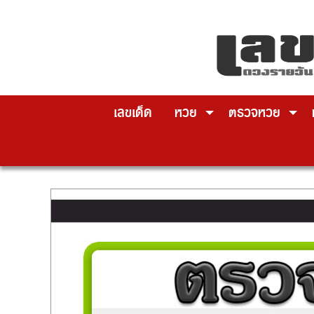
Skip
to
content
เลขเด็ด
หวย
ตรวจหวย
ห