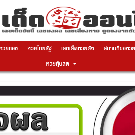
x ปิดโฆษณา
วยซอง
หวยไทยรัฐ
เลขเด็ดหวยดัง
สถานที่ขอหวย
หวยหุ้นสด