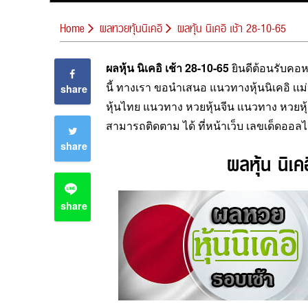
Home
ผลหวยหุ้นนิเคอิ
ผลหุ้น นิเคอิ เช้า 28-10-65
ผลหุ้น นิเคอิ เช้า 28-10-65
ยินดีต้อนรับคอหวย
นี้ ทางเรา ขอนำเสนอ แนวทางหุ้นนิเคอิ เเม่
share
หุ้นไทย แนวทาง หวยหุ้นจีน เเนวทาง หวยหุ้น
สามารถติดตาม ได้ ที่หน้าเว็บ เลขเด็ดออลไล
share
ผลหุ้น นิเค
share