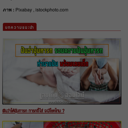
ภาพ :
Pixabay , istockphoto.com
บทความแนะนำ
ฝันว่าได้อุ้มทารก ทารกขี้ใส่ จะมีโชคไหม ?