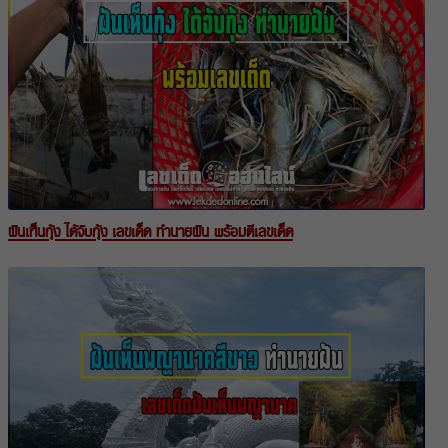
ฝันเห็นกุ้ง ได้จับกุ้ง เลขเด็ด ทำนายฝัน พร้อมตีเลขเด็ด