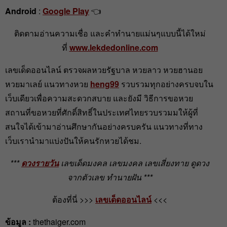
Android
:
Google Play
👈
ติดตามอ่านความเชื่อ และคำทำนายแม่นๆแบบนี้ได้ใหม่
ที่
www.lekdedonline.com
เลขเด็ดออนไลน์ ตรวจผลหวยรัฐบาล หวยลาว หวยฮานอย
หวยมาเลย์ แนวทางหวย
heng99
รวบรวมทุกอย่างครบจบใน
เว็บเดียวเพื่อความสะดวกสบาย และยังมี วิธีการขอหวย
สถานที่ขอหวยที่ศักดิ์สิทธิ์ในประเทศไทยรวบรวมมให้ผู้ที่
สนใจได้เข้ามาอ่านศึกษากันอย่างครบครัน แนวทางที่ทาง
เว็บเรานำมาแบ่งปันให้คนรักหวยได้ชม.
***
ดวงรายวัน
เลขเด็ดมงคล เลขมงคล เลขเสี่ยงทาย ดูดวง
จากตัวเลข ทำนายฝัน ***
ต้องที่นี่ >>>
เลขเด็ดออนไลน์
<<<
ข้อมูล :
thethaiger.com