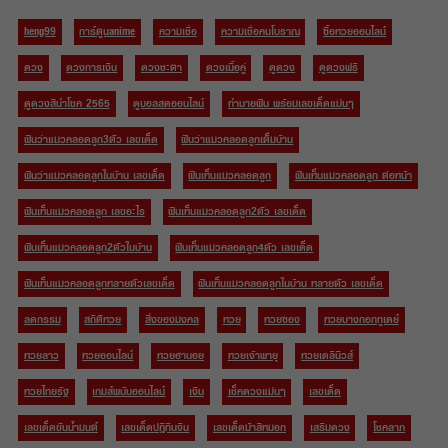
heng99
การ์ตูนanime
ความเชื่อ
ความเชื่อคนโบราณ
ซื้อหวยออนไลน์
ดวง
ดวงการเงิน
ดวงชะตา
ดวงเนื้อคู่
ดูดวง
ดูดวงฟรี
ดูดวงสีนำโชค 2565
ดูบอลสดออนไลน์
ทำนายฝัน พร้อมเลขเด็ดแม่นๆ
ฝันว่าแมวคลอดลูก3ตัว เลขเด็ด
ฝันว่าแมวคลอดลูกเต็มบ้าน
ฝันว่าแมวคลอดลูกในบ้าน เลขเด็ด
ฝันเห็นแมวคลอดลูก
ฝันเห็นแมวคลอดลูก ต่อหน้า
ฝันเห็นแมวคลอดลูก เลขอะไร
ฝันเห็นแมวคลอดลูก2ตัว เลขเด็ด
ฝันเห็นแมวคลอดลูก2ตัวในบ้าน
ฝันเห็นแมวคลอดลูก4ตัว เลขเด็ด
ฝันเห็นแมวคลอดลูกหลายตัวเลขเด็ด
ฝันเห็นแมวคลอดลูกในบ้าน หลายตัว เลขเด็ด
ลดกรรม
สถิติหวย
สิ่งของมงคล
หวย
หวยซอง
หวยบางกอกทูเดย์
หวยลาว
หวยออนไลน์
หวยฮานอย
หวยเจ้าพายุ
หวยเดลินิวส์
หวยไทยรัฐ
เกมส์พนันออนไลน์
เงิน
เช็คดวงแม่นๆ
เลขเด็ด
เลขเด็ดขันน้ำมนต์
เลขเด็ดปฏิทินจีน
เลขเด็ดม้าสีหมอก
เสริมดวง
โชคลาภ