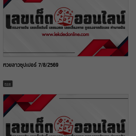
หวยลาวซุปเปอร์ 7/8/2569
หวย