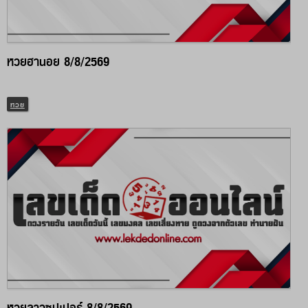
หวยฮานอย 8/8/2569
หวย