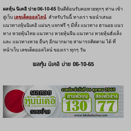
ผลหุ้น นิเคอิ บ่าย 06-10-65
ยินดีต้อนรับคอหวยทุกๆ ท่าน เข้า
สู่เว็บ
เลขเด็ดออลไลน์
สำหรับวันนี้ ทางเรา ขอนำเสนอ
แนวทางหุ้นนิเคอิ เเม่นๆ เเจกฟรี ๆ มีทั้ง แนวทาง ฮานอย เเนว
ทาง หวยหุ้นไทย แนวทาง หวยหุ้นจีน เเนวทาง หวยหุ้นฮั่งเส็ง
เเละ เเนวทางหวย อื่นๆ อีกมากมาย สามารถติดตาม ได้ ที่
หน้าเว็บ เลขเด็ดออลไลน์ ของเรา ทุกๆ วัน
ผลหุ้น นิเคอิ บ่าย 06-10-65