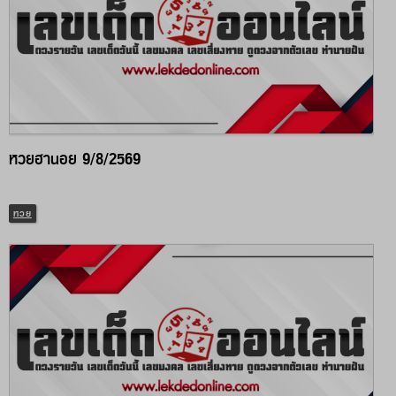
หวยฮานอย 9/8/2569
หวย