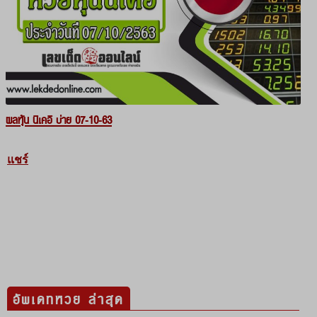
ผลหุ้น นิเคอิ บ่าย 07-10-63
แชร์
อัพเดทหวย ล่าสุด