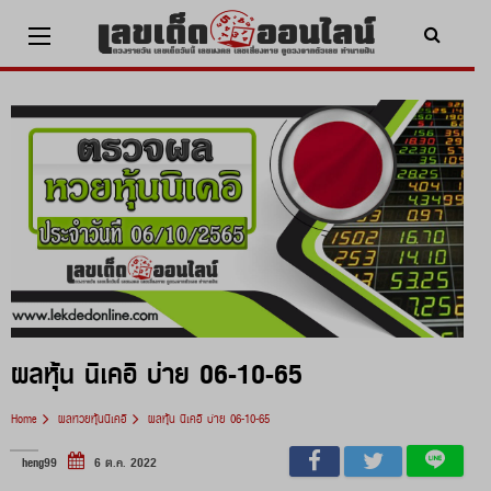
Skip
to
content
x ปิดโฆษณา
ผลหุ้น นิเคอิ บ่าย 06-10-65
Home
ผลหวยหุ้นนิเคอิ
ผลหุ้น นิเคอิ บ่าย 06-10-65
heng99
6 ต.ค. 2022