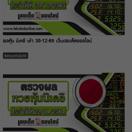
ผลหุ้น นิเคอิ เช้า 30-12-65 เว็บเลขเด็ดออลไลน์
ผลหวยหุ้นนิเคอิ