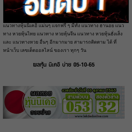
ผลหุ้น นิเคอิ บ่าย 05-10-65
ยินดีต้อนรับคอหวยทุกๆ ท่าน เข้า
สู่เว็บ
เลขเด็ดออลไลน์
สำหรับวันนี้ ทางเรา ขอนำเสนอ
แนวทางหุ้นนิเคอิ เเม่นๆ เเจกฟรี ๆ มีทั้ง แนวทาง ฮานอย เเนว
ทาง หวยหุ้นไทย แนวทาง หวยหุ้นจีน เเนวทาง หวยหุ้นฮั่งเส็ง
เเละ เเนวทางหวย อื่นๆ อีกมากมาย สามารถติดตาม ได้ ที่
หน้าเว็บ เลขเด็ดออลไลน์ ของเรา ทุกๆ วัน
ผลหุ้น นิเคอิ บ่าย 05-10-65