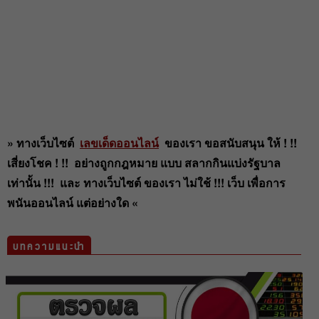
» ทางเว็บไซต์
เลขเด็ดออนไลน์
ของเรา ขอสนับสนุน ให้ ! !!
เสี่ยงโชค ! !! อย่างถูกกฎหมาย แบบ สลากกินแบ่งรัฐบาล
เท่านั้น !!! และ ทางเว็บไซต์ ของเรา ไม่ใช้ !!! เว็บ เพื่อการ
พนันออนไลน์ แต่อย่างใด «
บทความแนะนำ