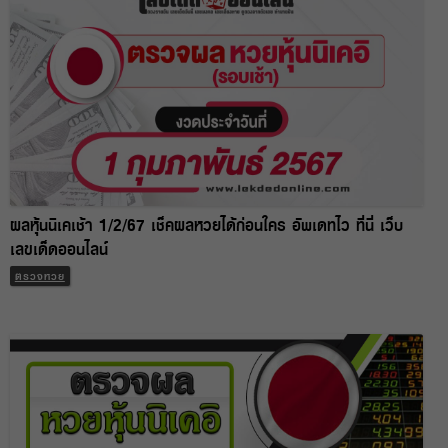
ผลหุ้นนิเคเช้า 1/2/67 เช็คผลหวยได้ก่อนใคร อัพเดทไว ที่นี่ เว็บ
เลขเด็ดออนไลน์
ตรวจหวย