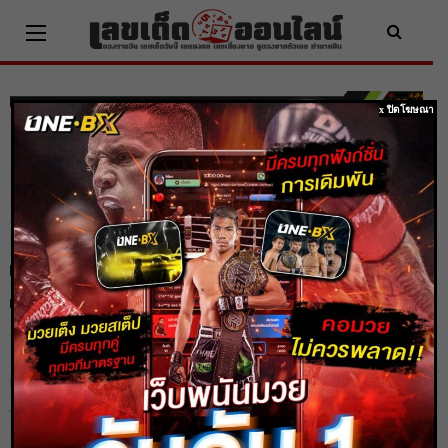
Skip
to
content
x ปิดโฆษณา
ผลหุ้น นิเคอิ บ่าย 05-10-65
Home
ผลหวยหุ้นนิเคอิ
ผลหุ้น นิเคอิ บ่าย 05-10-65
heng99
5 ต.ค. 2022