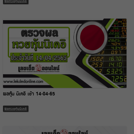
ผลหวยหุ้นนิเคอิ
ผลหุ้น นิเคอิ เช้า 14-04-65
ผลหวยหุ้นนิเคอิ