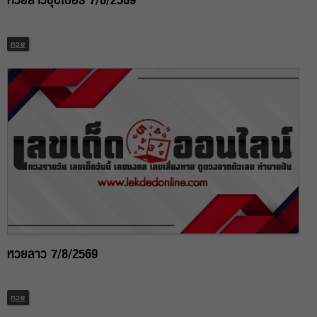
หวยลาวซุปเปอร์ 7/8/2569
หวย
หวยลาว 7/8/2569
หวย