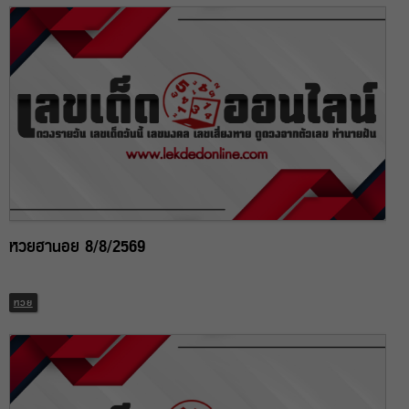
หวยฮานอย 8/8/2569
หวย