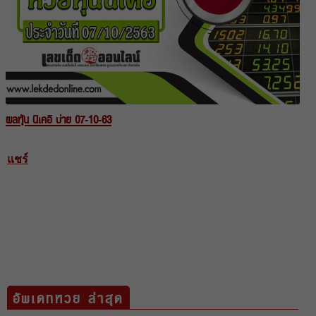
ผลหุ้น นิเคอิ บ่าย 07-10-63
แชร์
อัพเดทหวย ล่าสุด