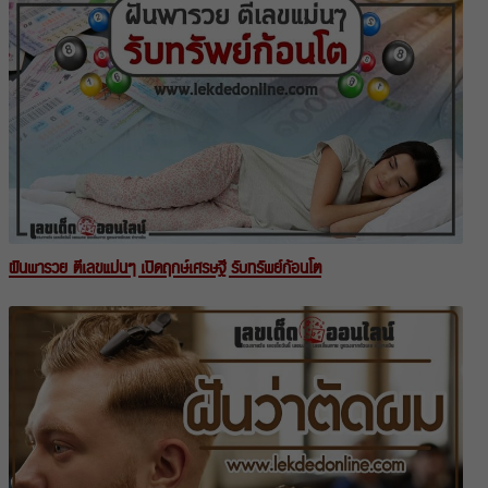
ฝันพารวย ตีเลขแม่นๆ เปิดฤกษ์เศรษฐี รับทรัพย์ก้อนโต