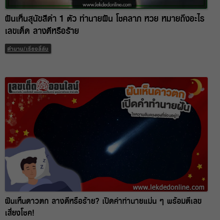
ฝันเห็นสุนัขสีดำ 1 ตัว ทำนายฝัน โชคลาภ หวย หมายถึงอะไร
เลขเด็ด ลางดีหรือร้าย
ตำนาน/เรื่องลี้ลับ
ฝันเห็นดาวตก ลางดีหรือร้าย? เปิดคำทำนายแม่น ๆ พร้อมตีเลข
เสี่ยงโชค!