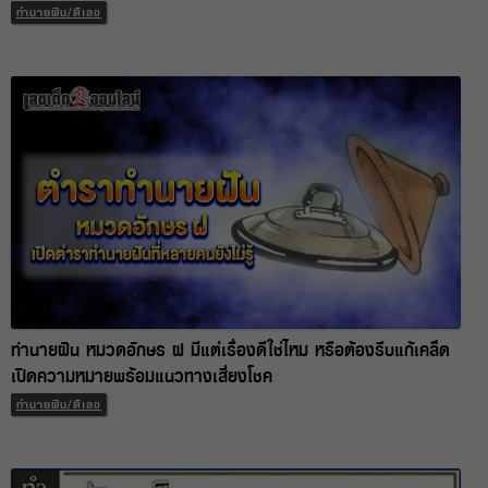
ทำนายฝัน/ตีเลข
ทำนายฝัน หมวดอักษร ฝ มีแต่เรื่องดีใช่ไหม หรือต้องรีบแก้เคล็ด
เปิดความหมายพร้อมแนวทางเสี่ยงโชค
ทำนายฝัน/ตีเลข