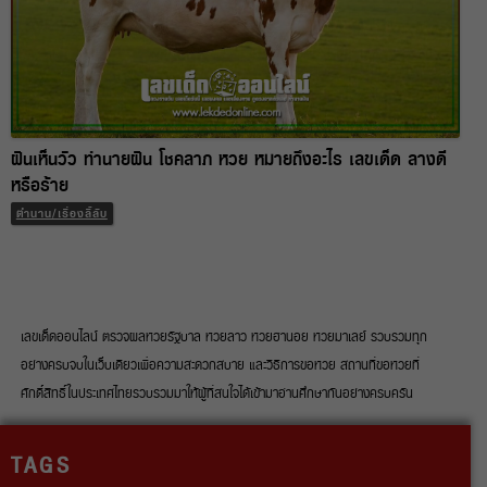
ฝันเห็นวัว ทำนายฝัน โชคลาภ หวย หมายถึงอะไร เลขเด็ด ลางดี
หรือร้าย
ตำนาน/เรื่องลี้ลับ
เลขเด็ดออนไลน์ ตรวจผลหวยรัฐบาล หวยลาว หวยฮานอย หวยมาเลย์ รวบรวมทุก
อย่างครบจบในเว็บเดียวเพื่อความสะดวกสบาย และวิธีการขอหวย สถานที่ขอหวยที่
ศักดิ์สิทธิ์ในประเทศไทยรวบรวมมาให้ผู้ที่สนใจได้เข้ามาอ่านศึกษากันอย่างครบครัน
TAGS