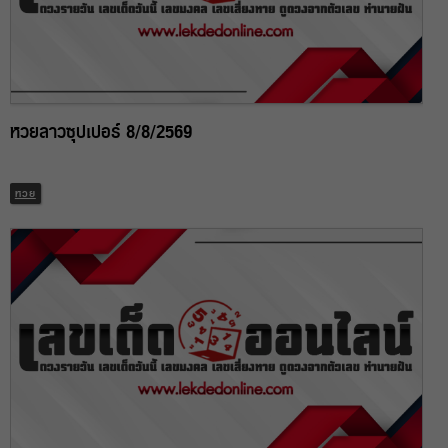
หวยลาวซุปเปอร์ 8/8/2569
หวย