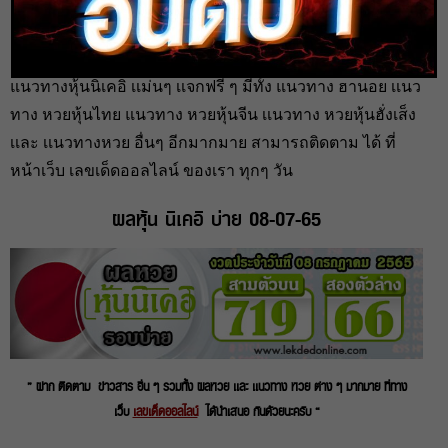
ผลหุ้น นิเคอิ บ่าย 08-07-65
ยินดีต้อนรับคอหวยทุกๆ ท่าน เข้า
สู่เว็บ
เลขเด็ดออลไลน์
สำหรับวันนี้ ทางเรา ขอนำเสนอ
แนวทางหุ้นนิเคอิ เเม่นๆ เเจกฟรี ๆ มีทั้ง แนวทาง ฮานอย เเนว
ทาง หวยหุ้นไทย แนวทาง หวยหุ้นจีน เเนวทาง หวยหุ้นฮั่งเส็ง
เเละ เเนวทางหวย อื่นๆ อีกมากมาย สามารถติดตาม ได้ ที่
หน้าเว็บ เลขเด็ดออลไลน์ ของเรา ทุกๆ วัน
ผลหุ้น นิเคอิ บ่าย 08-07-65
” ฝาก ติดตาม ข่าวสาร อื่น ๆ รวมทั้ง ผลหวย เเละ เเนวทาง หวย ต่าง ๆ มากมาย ที่ทาง
เว็บ
เลขเด็ดออลไลน์
ได้นำเสนอ กันด้วยนะครับ “