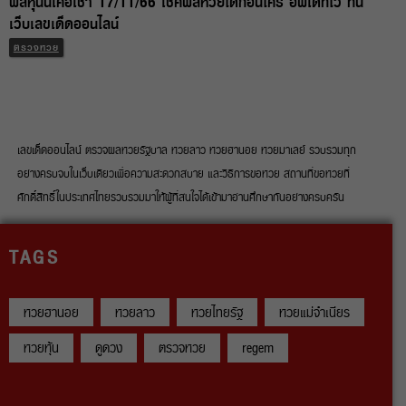
ผลหุ้นนิเคอิเช้า 17/11/66 เช็คผลหวยได้ก่อนใคร อัพเดทไว ที่นี่
เว็บเลขเด็ดออนไลน์
ตรวจหวย
เลขเด็ดออนไลน์ ตรวจผลหวยรัฐบาล หวยลาว หวยฮานอย หวยมาเลย์ รวบรวมทุก
อย่างครบจบในเว็บเดียวเพื่อความสะดวกสบาย และวิธีการขอหวย สถานที่ขอหวยที่
ศักดิ์สิทธิ์ในประเทศไทยรวบรวมมาให้ผู้ที่สนใจได้เข้ามาอ่านศึกษากันอย่างครบครัน
TAGS
หวยฮานอย
หวยลาว
หวยไทยรัฐ
หวยแม่จำเนียร
หวยหุ้น
ดูดวง
ตรวจหวย
regem