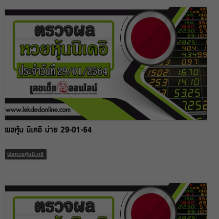
ผลหุ้น นิเคอิ บ่าย 29-01-64
ผลหวยหุ้นนิเคอิ