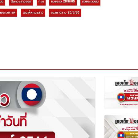
้
ผลหวยลาวออก
หวย
หวยลาว 20/6/65
หวยลาววันนี้
ขลาวขายดี
เลขเด็ดหวยลาว
แนวทางลาว 20/6/65