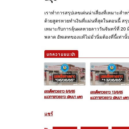
เราทำการสรุปเลขเด่นน่าเสี่ยงที่เหมาะสำห
ด้วยสูตรหวยทำเงินที่แม่นที่สุดในตอนนี้ สรุ
เหมาะกับการลุ้นผลหวยลาววันจันทร์ที่ 20 
พลาด อัพเดทของแท้ไม่มั่วนิ่มต้องที่นี้เท่
บทความแนะนำ
เลขเด็ดหวยลาว 6/6/65
เลขเด็ดหวยลาว 13/6/65
แนวทางหวยลาว พัฒนา แตก
แนวทางหวยลาว พัฒนา แตก
ทุกรอบ
ทุกรอบ
แชร์