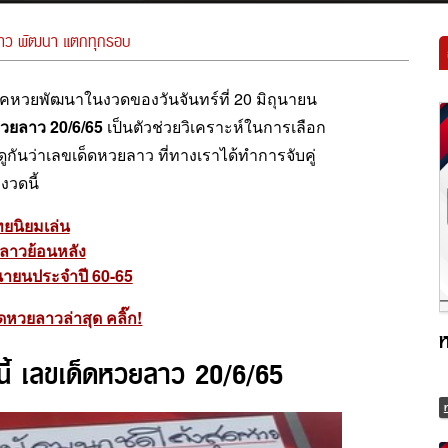
ว พัฒนา แตกทุกรอบ
คหวยพัฒนาในงวดของวันจันทร์ที่ 20 มิถุนายน
วยลาว 20/6/65
เป็นตัวช่วยวิเคราะห์ในการเลือก
ูกันว่าเลขเด็ดหวยลาว ที่ทางเราได้ทำการจับคู่
วดนี้
ทยนิยมเล่น
ลาวย้อนหลัง
นายนประจำปี 60-65
วยลาวล่าสุด คลิ๊ก!
ห
้ เลขเด็ดหวยลาว 20/6/65
ห