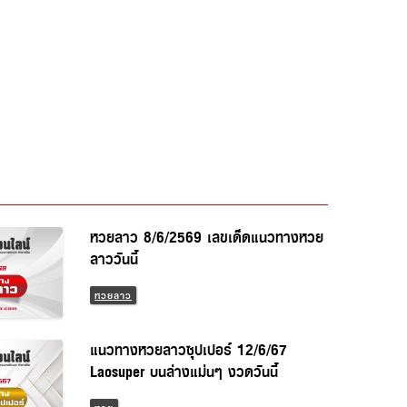
หวยลาว 8/6/2569 เลขเด็ดแนวทางหวย
ลาววันนี้
หวยลาว
แนวทางหวยลาวซุปเปอร์ 12/6/67
Laosuper บนล่างแม่นๆ งวดวันนี้