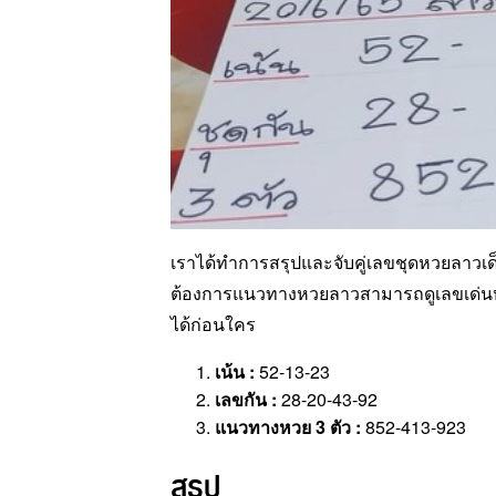
เราได้ทำการสรุปและจับคู่เลขชุดหวยลาวเด็ด
ต้องการแนวทางหวยลาวสามารถดูเลขเด่นหวยช
ได้ก่อนใคร
เน้น :
52-13-23
เลขกัน :
28-20-43-92
แนวทางหวย 3 ตัว :
852-413-923
สรุป