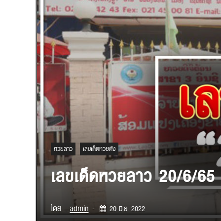
หวยลาว
เลขเด็ดหวยดัง
เลขเด็ดหวยลาว 20/6/65
โดย
admin
-
20 มิ.ย. 2022