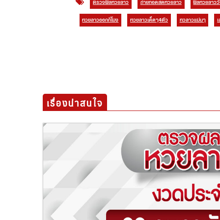
ตรวจผลหวยลาว
ถ่ายทอดสดหวยลาว
ผลหวยลาววันนี
หวยลาวออกกี่โมง
หวยลาวเด็ดๆ4ตัว
หวลาวแม่นๆ
เล
เรื่องน่าสนใจ