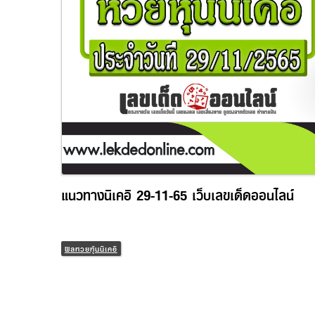
แนวทางนิเคอิ 29-11-65 เว็บเลขเด็ดออนไลน์
ผลหวยหุ้นนิเคอิ