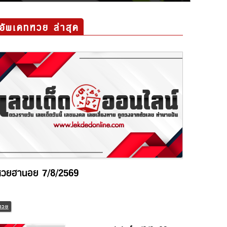
อัพเดทหวย ล่าสุด
วยฮานอย 7/8/2569
วย