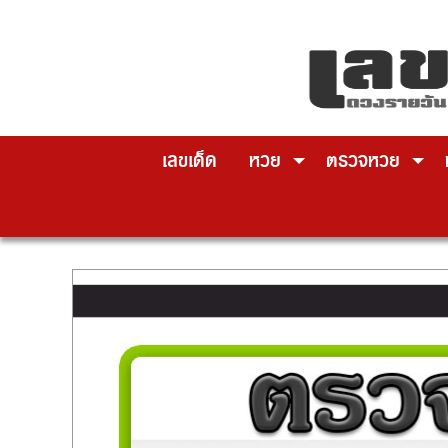
Skip
to
content
เลขเด็ด
หวย
ตรวจหวย
ห