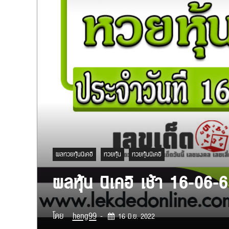
ผลหวยหุ้นนิเคอิ
หวยหุ้น
หวยหุ้นนิเคอิ
ผลหุ้น นิเคอิ เช้า 16-06-6
โดย
heng99
-
16 มิ.ย. 2022