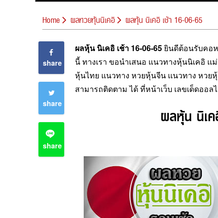
Home
ผลหวยหุ้นนิเคอิ
ผลหุ้น นิเคอิ เช้า 16-06-65
ผลหุ้น นิเคอิ เช้า 16-06-65
ยินดีต้อนรับคอหวย
นี้ ทางเรา ขอนำเสนอ แนวทางหุ้นนิเคอิ เเม่
share
หุ้นไทย แนวทาง หวยหุ้นจีน เเนวทาง หวยหุ้น
สามารถติดตาม ได้ ที่หน้าเว็บ เลขเด็ดออลไล
share
ผลหุ้น นิเค
share