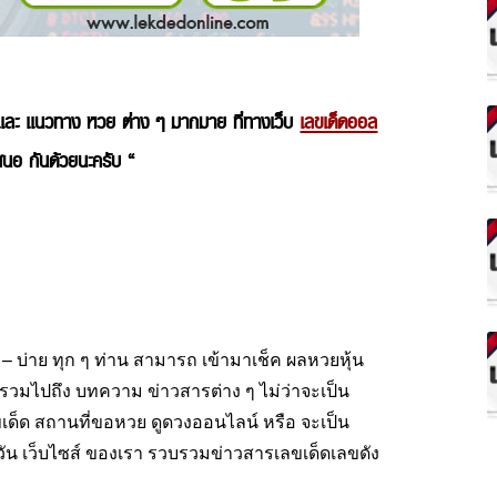
ละ เเนวทาง หวย ต่าง ๆ มากมาย ที่ทางเว็บ
เลขเด็ดออล
อ กันด้วยนะครับ “
 – บ่าย ทุก ๆ ท่าน สามารถ เข้ามาเช็ค ผลหวยหุ้น
รวมไปถึง บทความ ข่าวสารต่าง ๆ ไม่ว่าจะเป็น
ด สถานที่ขอหวย ดูดวงออนไลน์ หรือ จะเป็น
ทุกวัน เว็บไซส์ ของเรา รวบรวมข่าวสารเลขเด็ดเลขดัง