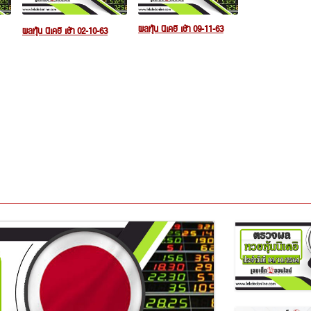
ผลหุ้น นิเคอิ เช้า 09-11-63
ผลหุ้น นิเคอิ เช้า 02-10-63