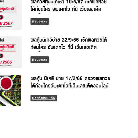
ผลหวยหุ้นนิเคเช้า 10/5/67 เช็คผลหวย
ได้ก่อนใคร อัพเดทไว ที่นี่ เว็บเลขเด็ด
ออนไลน์
ตรวจหวย
ผลหุ้นนิเคอิบ่าย 22/9/66 เช็คผลหวยได้
ก่อนใคร อัพเดทไว ที่นี่ เว็บเลขเด็ด
ออนไลน์
ตรวจหวย
ผลหุ้น นิเคอิ บ่าย 17/2/66 ตรวจผลหวย
ได้ก่อนใครอัพเดทไวที่เว็บเลขเด็ดออนไลน์
ผลหวยหุ้นนิเคอิ