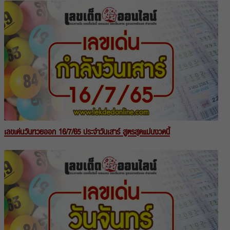
เลขเด่นวันหวยออก 16/7/65 ประจำวันเสาร์ สูตรสุดแม่นงวดนี้