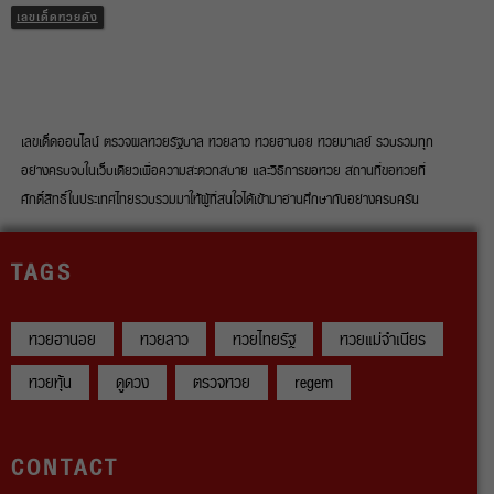
เลขเด็ดหวยดัง
เลขเด็ดออนไลน์ ตรวจผลหวยรัฐบาล หวยลาว หวยฮานอย หวยมาเลย์ รวบรวมทุก
อย่างครบจบในเว็บเดียวเพื่อความสะดวกสบาย และวิธีการขอหวย สถานที่ขอหวยที่
ศักดิ์สิทธิ์ในประเทศไทยรวบรวมมาให้ผู้ที่สนใจได้เข้ามาอ่านศึกษากันอย่างครบครัน
TAGS
หวยฮานอย
หวยลาว
หวยไทยรัฐ
หวยแม่จำเนียร
หวยหุ้น
ดูดวง
ตรวจหวย
regem
CONTACT