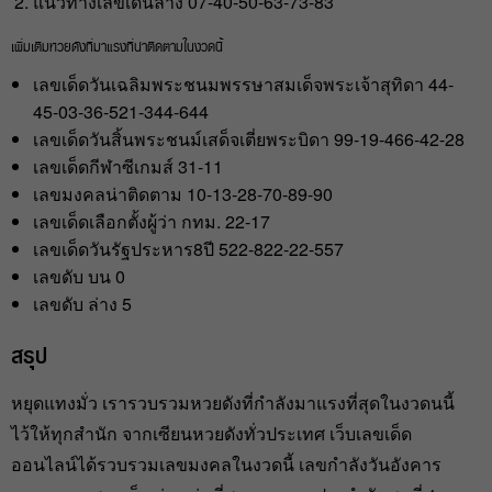
แนวทางเลขเด่นล่าง 07-40-50-63-73-83
เพิ่มเติมหวยดังที่มาแรงที่น่าติดตามในงวดนี้
เลขเด็ดวันเฉลิมพระชนมพรรษาสมเด็จพระเจ้าสุทิดา 44-
45-03-36-521-344-644
เลขเด็ดวันสิ้นพระชนม์เสด็จเตี่ยพระบิดา 99-19-466-42-28
เลขเด็ดกีฬาซีเกมส์ 31-11
เลขมงคลน่าติดตาม 10-13-28-70-89-90
เลขเด็ดเลือกตั้งผู้ว่า กทม. 22-17
เลขเด็ดวันรัฐประหาร8ปี 522-822-22-557
เลขดับ บน 0
เลขดับ ล่าง 5
สรุป
หยุดแทงมั่ว เรารวบรวมหวยดังที่กำลังมาแรงที่สุดในงวดนนี้
ไว้ให้ทุกสำนัก จากเซียนหวยดังทั่วประเทศ เว็บเลขเด็ด
ออนไลน์ได้รวบรวมเลขมงคลในงวดนี้ เลขกำลังวันอังคาร