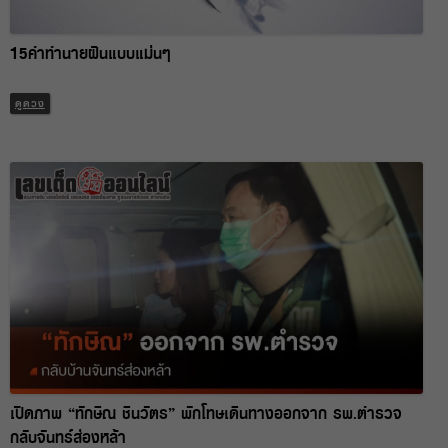
15คำทำนายฝันแบบแม่นๆ
ดูดวง
เปิดภาพ “ทักษิณ ชินวัตร” พักโทษเดินทางออกจาก รพ.ตำรวจ
กลับจันทร์ส่องหล้า