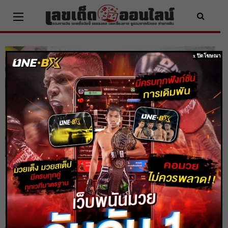
Skip
to
content
x ปิดโฆษณา
เลขเด่นวันหวยออก 1/6/65 สูตรประจำวัน
พุธงวดนี้ ให้3ตัวตรง
Home
เลขเด็ดหวยดัง
เลขเด่นวันหวยออก 1/6/65 สูตรประจำวันพุธงวดนี้ ให้3ตัวตรง