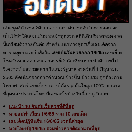
admin
28 พ.ค. 2022
แนวทางแม่นๆติดตามได้ที่เว็บไซส์
เลขเด็ดออนไลน์
ให้เลข
เด่น ชุด3ตัวตรง 2ตัวบนล่าง เลขเด่นประจำวันหวยออก จะ
เห็นได้ว่าให้เลขแม่นมากเข้าทุกงวด สถิติเดินดีมาตลอด งวด
นี้เตรียมตัวรวยกันต่อ สำหรับแนวทางสูตรเก็งเลขเด็ดจาก
ตารางสูตรหวยกำลังวัน
เลขเด่นวันหวยออก 1/6/65
เลขเสี่ยง
โชควันหวยออก จากอาจารย์สำนักเซียนหวย นำตัวเลขไป
วิเคราะห์ ผลหวยสลากกินแบ่งรัฐบาล งวดวันที่ 1 มิถุนายน
2565 คัดเน้นๆจากการคำนวณ ข้างขึ้น ข้างแรม ถูกต้องตาม
โหราศาสตร์ เลขเด็ดอาจารย์ดัง vip มั่นใจถูก 100% มาแรง
ที่สุดของประเทศไทย มีเลขอะไรบ้างวันนี้ มาดูกันเลย
แนะนำ 10 อันดับเว็บหวยที่ดีที่สุด
หวยแม่ทำเนียน 1/6/65 รวม 10 เลขเด็ด
เลขเด็ดปฏิทินจีน 16/6/65 งวดนี้ล่าสุด
หวยไทยรัฐ 1/6/65 รวมข่าวหวยดังมาแรงที่สุด