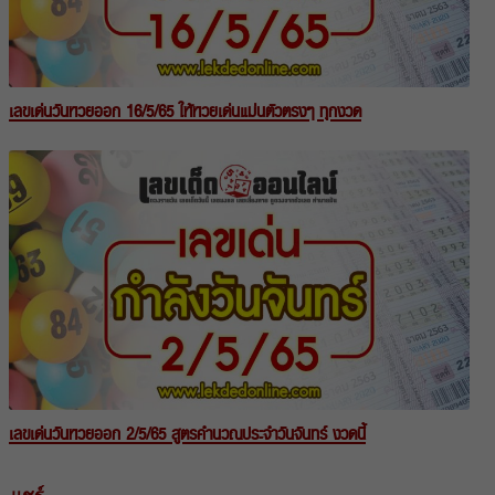
เลขเด่นวันหวยออก 16/5/65 ให้หวยเด่นแม่นตัวตรงๆ ทุกงวด
เลขเด่นวันหวยออก 2/5/65 สูตรคำนวณประจำวันจันทร์ งวดนี้
แชร์