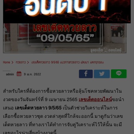
Home
หวยลาว
เลขเด็ดหวยลาว 9/5/65 แนวทางหวยลาว พัฒนา แตกทุกรอบ
admin
9 พ.ค. 2022
สำหรับใครที่ต้องการซื้อหวยลาวหรือลุ้นโชคหวยพัฒนาใน
งวดของวันจันทร์ร์ที่ 9 เมษายน 2565
เลขเด็ดออนไลน์
ขอนำ
เสนอ
เลขเด็ดหวยลาว 9/5/65
เป็นตัวช่วยวิเคราะห์ในการ
เลือกซื้อหวยลาวชุด งวดล่าสุดที่ใกล้จะออกนี้ มาดูกันว่าเลข
เด็ดหวยลาว ที่ทางเราได้ทำการจับคู่วิเคราะห์ไว้ให้นั้น จะมี
เลขอะไรน่าเสี่ยงบ้างงวดนี้