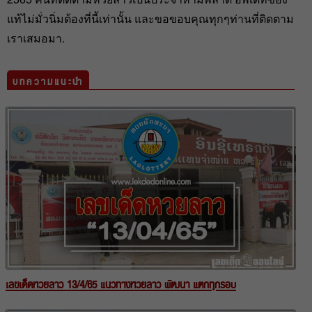
แท้ไม่มั่วนิ่มต้องที่นี้เท่านั้น และขอขอบคุณทุกๆท่านที่ติดตาม
เราเสมอมา.
บทความแนะนำ
เลขเด็ดหวยลาว 13/4/65 แนวทางหวยลาว พัฒนา แตกทุกรอบ