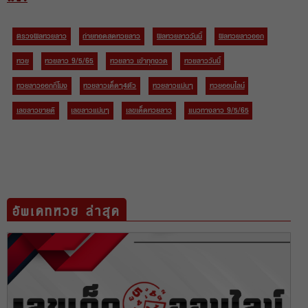
ตรวจผลหวยลาว
ถ่ายทอดสดหวยลาว
ผลหวยลาววันนี้
ผลหวยลาวออก
หวย
หวยลาว 9/5/65
หวยลาว เข้าทุกงวด
หวยลาววันนี้
หวยลาวออกกี่โมง
หวยลาวเด็ดๆ4ตัว
หวยลาวแม่นๆ
หวยออนไลน์
เลขลาวขายดี
เลขลาวแม่นๆ
เลขเด็ดหวยลาว
แนวทางลาว 9/5/65
อัพเดทหวย ล่าสุด