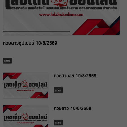
หวยลาวซุปเปอร์ 10/8/2569
หวย
หวยฮานอย 10/8/2569
หวย
หวยลาว 10/8/2569
หวย