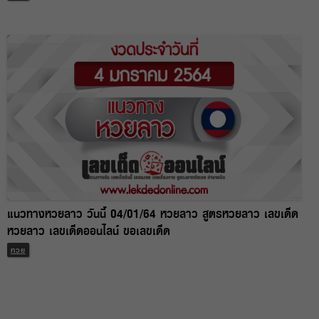
แนวทางหวยลาว วันนี้ 04/01/64 หวยลาว สูตรหวยลาว เลขเด็ด
หวยลาว เลขเด็ดออนไลน์ ขอเลขเด็ด
หวย