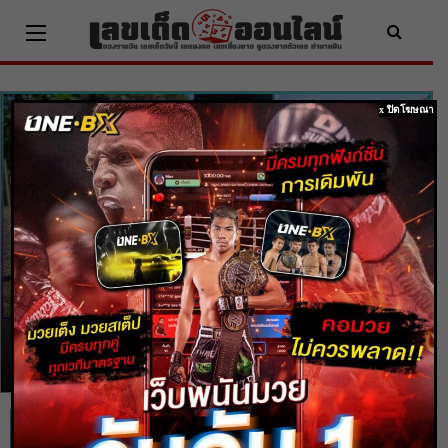
Skip
to
content
x ปิดโฆษณา
วิธีการขอหวย
เหลือเชื่อ !! คน
ฝรั่งเศสว่า เหยียบ
ขี้หมาข้างซ้ายจะโชคดี
โดย
heng99
-
28 เม.ย. 2022