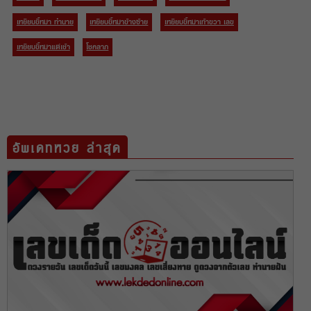
เหยียบขี้หมา ทํานาย
เหยียบขี้หมาข้างซ้าย
เหยียบขี้หมาเท้าขวา เลข
เหยียบขี้หมาแต่เช้า
โชคลาภ
อัพเดทหวย ล่าสุด