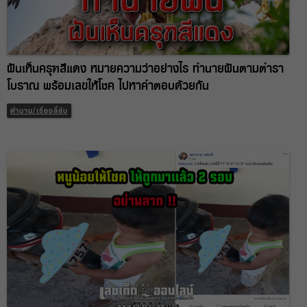
ฝันเห็นครุฑสีแดง หมายความว่าอย่างไร ทำนายฝันตามตำรา
โบราณ พร้อมเลขให้โชค ไปหาคำตอบด้วยกัน
ตำนาน/เรื่องลี้ลับ