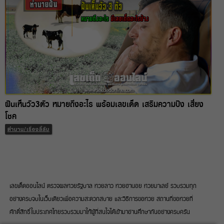
ฝันเห็นวัว3ตัว หมายถึงอะไร พร้อมเลขเด็ด เสริมความปัง เสี่ยง
โชค
ตำนาน/เรื่องลี้ลับ
เลขเด็ดออนไลน์ ตรวจผลหวยรัฐบาล หวยลาว หวยฮานอย หวยมาเลย์ รวบรวมทุก
อย่างครบจบในเว็บเดียวเพื่อความสะดวกสบาย และวิธีการขอหวย สถานที่ขอหวยที่
ศักดิ์สิทธิ์ในประเทศไทยรวบรวมมาให้ผู้ที่สนใจได้เข้ามาอ่านศึกษากันอย่างครบครัน