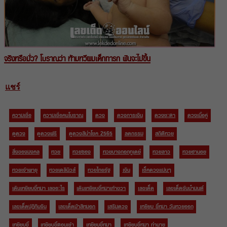
จริงหรือมั่ว? โบราณว่า ห้ามหวีผมเด็กทารก ฟันจะไม่ขึ้น
แชร์
ความเชื่อ
ความเชื่อคนโบราณ
ดวง
ดวงการเงิน
ดวงชะตา
ดวงเนื้อคู่
ดูดวง
ดูดวงฟรี
ดูดวงสีนำโชค 2565
ลดกรรม
สถิติหวย
สิ่งของมงคล
หวย
หวยซอง
หวยบางกอกทูเดย์
หวยลาว
หวยฮานอย
หวยเจ้าพายุ
หวยเดลินิวส์
หวยไทยรัฐ
เงิน
เช็คดวงแม่นๆ
เดินเหยียบขี้หมา เลขอะไร
เดินเหยียบขี้หมาเท้าขวา
เลขเด็ด
เลขเด็ดขันน้ำมนต์
เลขเด็ดปฏิทินจีน
เลขเด็ดม้าสีหมอก
เสริมดวง
เหยียบ ขี้หมา วันหวยออก
เหยียบขี้
เหยียบขี้ตอนเช้า
เหยียบขี้หมา
เหยียบขี้หมา ทำนาย